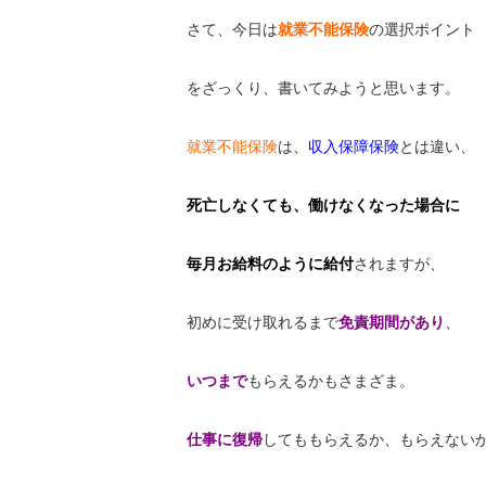
さて、今日は
就業不能保険
の選択ポイント
をざっくり、書いてみようと思います。
就業不能保険
は、
収入保障保険
とは違い、
死亡しなくても、働けなくなった場合に
毎月
お給料
のように給付
されますが、
初めに受け取れるまで
免責期間があり
、
いつまで
もらえるかもさまざま。
仕事に復帰
してももらえるか、もらえない