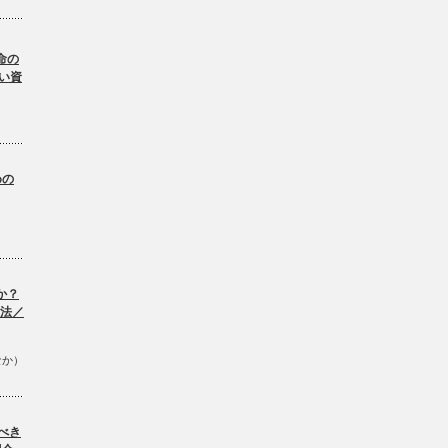
命の
い資
。
めの
か？
方法／
なか）
べき