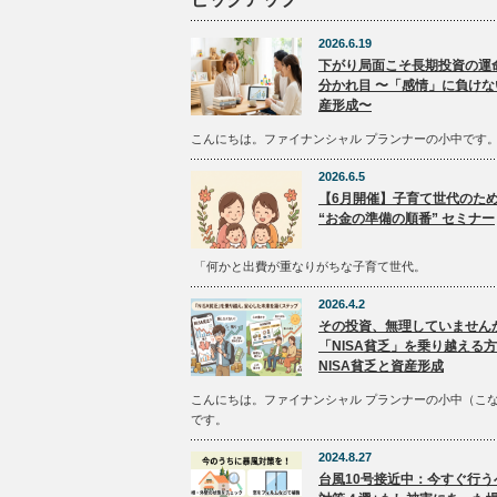
2026.6.19
下がり局面こそ長期投資の運
分かれ目 〜「感情」に負けな
産形成〜
こんにちは。ファイナンシャル プランナーの小中です
2026.6.5
【6月開催】子育て世代のた
“お金の準備の順番” セミナー
「何かと出費が重なりがちな子育て世代。
2026.4.2
その投資、無理していません
「NISA貧乏」を乗り越える
NISA貧乏と資産形成
こんにちは。ファイナンシャル プランナーの小中（こ
です。
2024.8.27
台風10号接近中：今すぐ行う