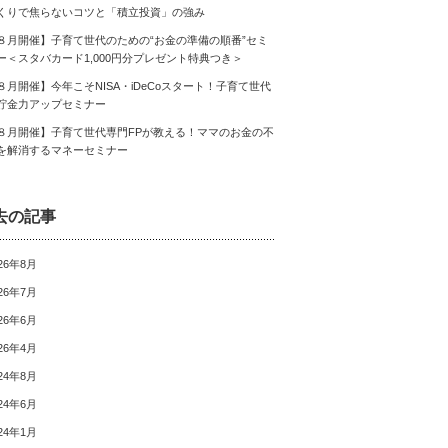
くりで焦らないコツと「積立投資」の強み
８月開催】子育て世代のための“お金の準備の順番”セミ
ー＜スタバカード1,000円分プレゼント特典つき＞
８月開催】今年こそNISA・iDeCoスタート！子育て世代
貯金力アップセミナー
８月開催】子育て世代専門FPが教える！ママのお金の不
を解消するマネーセミナー
去の記事
26年8月
26年7月
26年6月
26年4月
24年8月
24年6月
24年1月