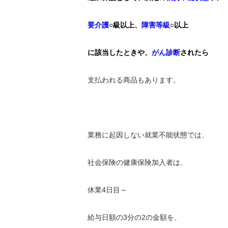
要介護
○級以上、
障害等級
○以上
に該当したときや、
がん診断
されたら
支払われる商品もあります。
業務に起因しない就業不能状態では、
社会保険の健康保険加入者は、
休業4日目～
給与日額の3分の2の金額を、