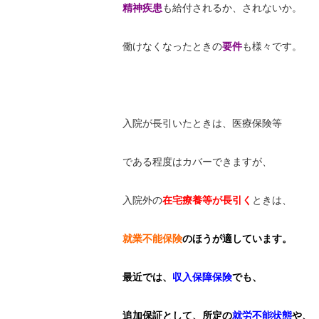
精神疾患
も給付されるか、されないか。
働けなくなったときの
要件
も様々です。
入院が長引いたときは、医療保険等
である程度はカバーできますが、
入院外の
在宅療養等が長引く
ときは、
就業不能保険
のほうが適しています。
最近では、
収入保障保険
でも、
追加保証として、所定の
就労不能状態
や、