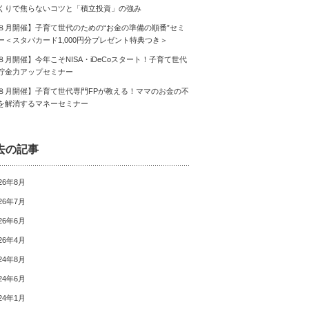
くりで焦らないコツと「積立投資」の強み
８月開催】子育て世代のための“お金の準備の順番”セミ
ー＜スタバカード1,000円分プレゼント特典つき＞
８月開催】今年こそNISA・iDeCoスタート！子育て世代
貯金力アップセミナー
８月開催】子育て世代専門FPが教える！ママのお金の不
を解消するマネーセミナー
去の記事
26年8月
26年7月
26年6月
26年4月
24年8月
24年6月
24年1月