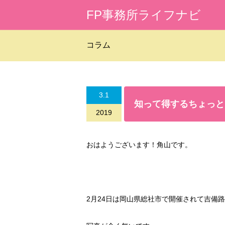
FP事務所ライフナビ
コラム
3.1
知って得するちょっと
2019
おはようございます！角山です。
2
月
24
日は岡山県総社市で開催されて吉備路