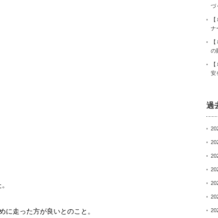
づ
【
ナ
【
の
【
安
過
20
20
20
20
20
た。
20
めに走った方が良いとのこと。
20