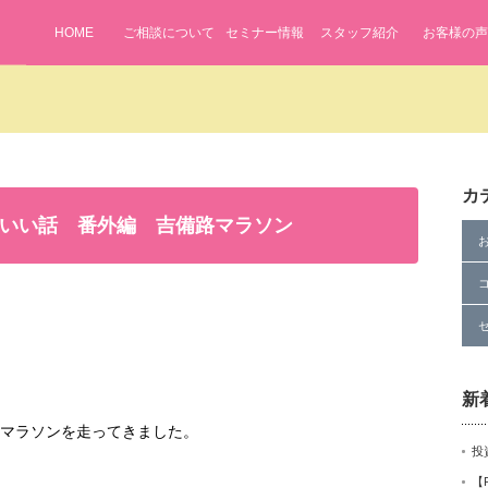
HOME
ご相談について
セミナー情報
スタッフ紹介
お客様の声
カ
いい話 番外編 吉備路マラソン
新
マラソンを走ってきました。
投
【