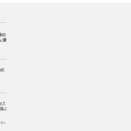
命の
い資
。
めの
か？
方法／
なか）