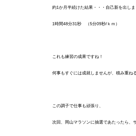
約
1
か月半続けた結果・・・自己新を出しま
1
時間
48
分
31
秒 （
5
分
09
秒
/
ｋｍ）
これも練習の成果ですね！
何事もすぐには成就しませんが、積み重ね
この調子で仕事も頑張り、
次回、岡山マラソンに抽選であたったら、