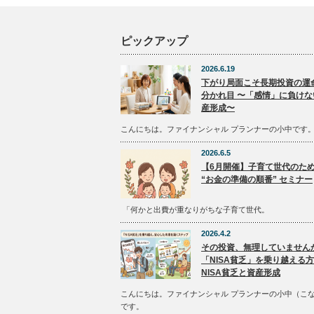
ピックアップ
2026.6.19
下がり局面こそ長期投資の運
分かれ目 〜「感情」に負けな
産形成〜
こんにちは。ファイナンシャル プランナーの小中です
2026.6.5
【6月開催】子育て世代のた
“お金の準備の順番” セミナー
「何かと出費が重なりがちな子育て世代。
2026.4.2
その投資、無理していません
「NISA貧乏」を乗り越える
NISA貧乏と資産形成
こんにちは。ファイナンシャル プランナーの小中（こ
です。