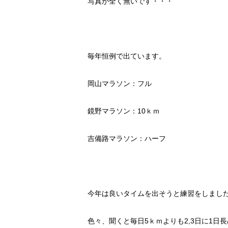
写真が全く無いです・・・
毎年恒例で出ています。
岡山マラソン：フル
鏡野マラソン：
10
ｋｍ
吉備路マラソン：ハーフ
今年は良いタイムを出そうと練習をしまし
色々、聞くと毎日
5
ｋｍよりも
2,3
日に
1
日長