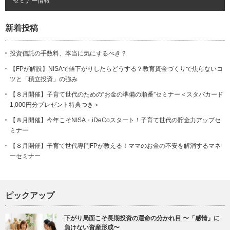
セミナー情報
新着投稿
投資信託の手数料、本当に気にするべき？
【FPが解説】NISAで値下がりしたらどうする？教育資金づくりで焦らないコ
ツと「積立投資」の強み
【８月開催】子育て世代のための“お金の準備の順番”セミナー＜スタバカード
1,000円分プレゼント特典つき＞
【８月開催】今年こそNISA・iDeCoスタート！子育て世代の貯金力アップセ
ミナー
【８月開催】子育て世代専門FPが教える！ママのお金の不安を解消するマネ
ーセミナー
ピックアップ
下がり局面こそ長期投資の運命の分かれ目 〜「感情」に
負けない資産形成〜