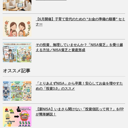
【6月開催】子育て世代のための “お金の準備の順番” セミ
ナー
その投資、無理していませんか？「NISA貧乏」を乗り越
える方法／NISA貧乏と資産形成
オススメ記事
「とりあえずNISA」から卒業！安心してお金を増やすた
めの「投資3.0」のススメ
【新NISA】いまさら聞けない「投資信託って何？」をFP
が簡単解説！