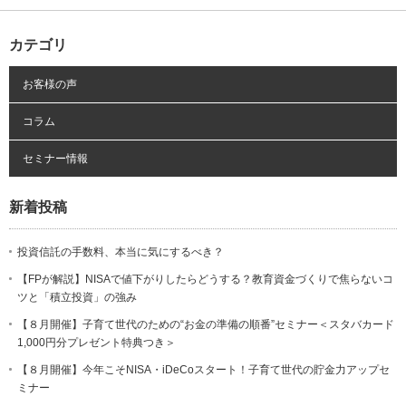
カテゴリ
お客様の声
コラム
セミナー情報
新着投稿
投資信託の手数料、本当に気にするべき？
【FPが解説】NISAで値下がりしたらどうする？教育資金づくりで焦らないコ
ツと「積立投資」の強み
【８月開催】子育て世代のための“お金の準備の順番”セミナー＜スタバカード
1,000円分プレゼント特典つき＞
【８月開催】今年こそNISA・iDeCoスタート！子育て世代の貯金力アップセ
ミナー