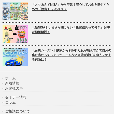
「とりあえずNISA」から卒業！安心してお金を増やすた
めの「投資3.0」のススメ
【新NISA】いまさら聞けない「投資信託って何？」をFP
が簡単解説！
【台風シーズン】隣家から剥がれた瓦が飛んできて自分の
車に当たってしまった！こんなとき誰が責任を負う？使え
る保険は？
ホーム
新着情報
お客様の声
セミナー情報
コラム
ご相談について