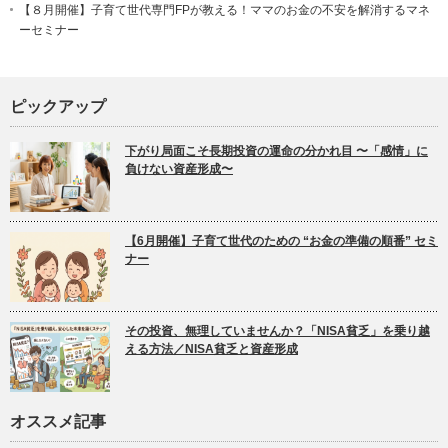
【８月開催】子育て世代専門FPが教える！ママのお金の不安を解消するマネ
ーセミナー
ピックアップ
下がり局面こそ長期投資の運命の分かれ目 〜「感情」に
負けない資産形成〜
【6月開催】子育て世代のための “お金の準備の順番” セミ
ナー
その投資、無理していませんか？「NISA貧乏」を乗り越
える方法／NISA貧乏と資産形成
オススメ記事