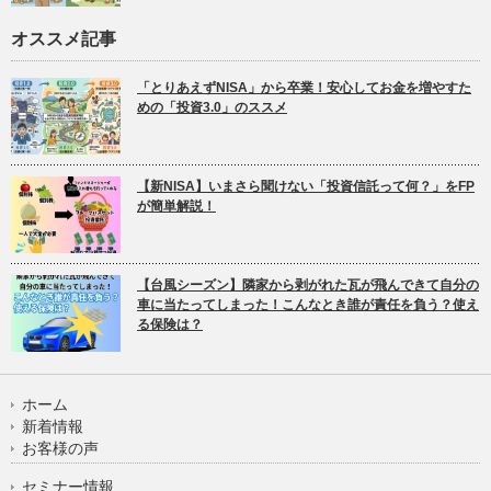
オススメ記事
「とりあえずNISA」から卒業！安心してお金を増やすた
めの「投資3.0」のススメ
【新NISA】いまさら聞けない「投資信託って何？」をFP
が簡単解説！
【台風シーズン】隣家から剥がれた瓦が飛んできて自分の
車に当たってしまった！こんなとき誰が責任を負う？使え
る保険は？
ホーム
新着情報
お客様の声
セミナー情報