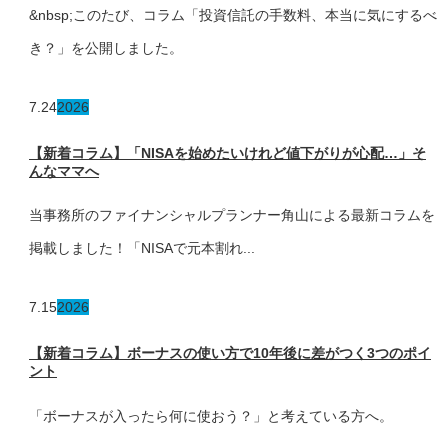
&nbsp;このたび、コラム「投資信託の手数料、本当に気にするべ
き？」を公開しました。
7.24
2026
【新着コラム】「NISAを始めたいけれど値下がりが心配…」そ
んなママへ
当事務所のファイナンシャルプランナー角山による最新コラムを
掲載しました！「NISAで元本割れ...
7.15
2026
【新着コラム】ボーナスの使い方で10年後に差がつく3つのポイ
ント
「ボーナスが入ったら何に使おう？」と考えている方へ。