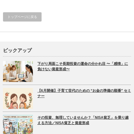
トップページに戻る
ピックアップ
下がり局面こそ長期投資の運命の分かれ目 〜「感情」に
負けない資産形成〜
【6月開催】子育て世代のための “お金の準備の順番” セミ
ナー
その投資、無理していませんか？「NISA貧乏」を乗り越
える方法／NISA貧乏と資産形成