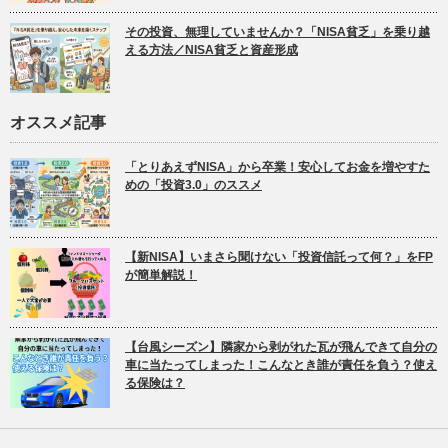
その投資、無理していませんか？「NISA貧乏」を乗り越
える方法／NISA貧乏と資産形成
オススメ記事
「とりあえずNISA」から卒業！安心してお金を増やすた
めの「投資3.0」のススメ
【新NISA】いまさら聞けない「投資信託って何？」をFP
が簡単解説！
【台風シーズン】隣家から剥がれた瓦が飛んできて自分の
車に当たってしまった！こんなとき誰が責任を負う？使え
る保険は？