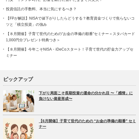
投資信託の手数料、本当に気にするべき？
【FPが解説】NISAで値下がりしたらどうする？教育資金づくりで焦らないコ
ツと「積立投資」の強み
【８月開催】子育て世代のための“お金の準備の順番”セミナー＜スタバカード
1,000円分プレゼント特典つき＞
【８月開催】今年こそNISA・iDeCoスタート！子育て世代の貯金力アップセ
ミナー
ピックアップ
下がり局面こそ長期投資の運命の分かれ目 〜「感情」に
負けない資産形成〜
【6月開催】子育て世代のための “お金の準備の順番” セミ
ナー