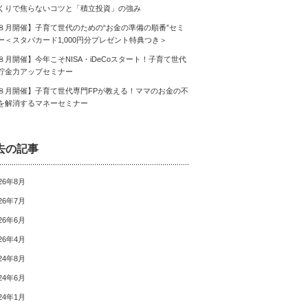
くりで焦らないコツと「積立投資」の強み
８月開催】子育て世代のための“お金の準備の順番”セミ
ー＜スタバカード1,000円分プレゼント特典つき＞
８月開催】今年こそNISA・iDeCoスタート！子育て世代
貯金力アップセミナー
８月開催】子育て世代専門FPが教える！ママのお金の不
を解消するマネーセミナー
去の記事
26年8月
26年7月
26年6月
26年4月
24年8月
24年6月
24年1月