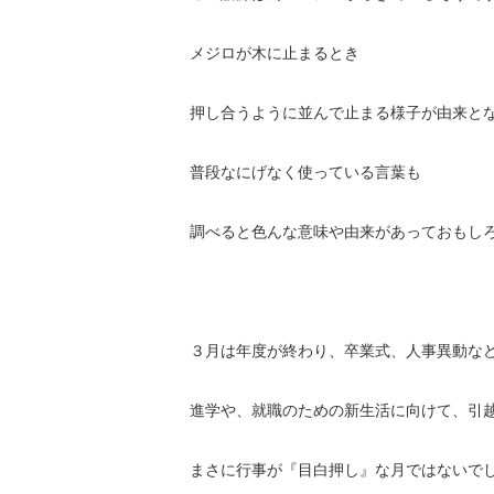
メジロが木に止まるとき
押し合うように並んで止まる様子が由来と
普段なにげなく使っている言葉も
調べると色んな意味や由来があっておもし
３月は年度が終わり、卒業式、人事異動な
進学や、就職のための新生活に向けて、引
まさに行事が『目白押し』な月ではないで