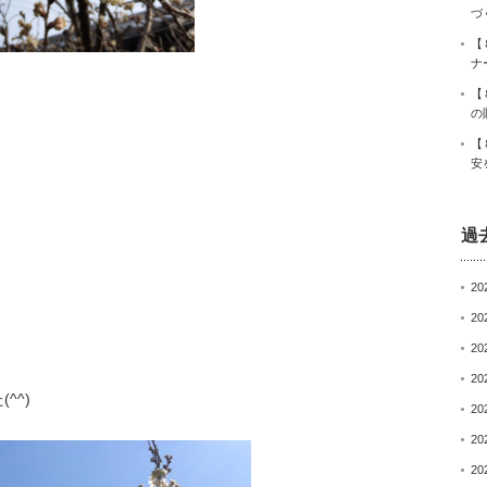
づ
【
ナ
【
の
【
安
過
20
20
20
20
^^)
20
20
20