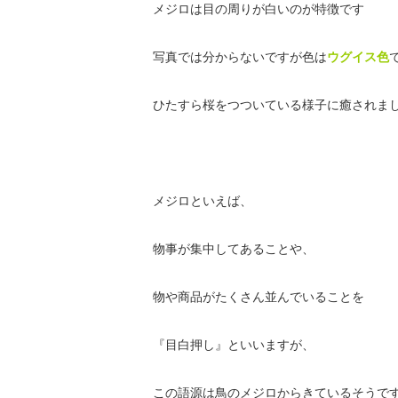
メジロは目の周りが白いのが特徴です
写真では分からないですが色は
ウグイス色
ひたすら桜をつついている様子に癒されま
メジロといえば、
物事が集中してあることや、
物や商品がたくさん並んでいることを
『目白押し』といいますが、
この語源は鳥のメジロからきているそうで