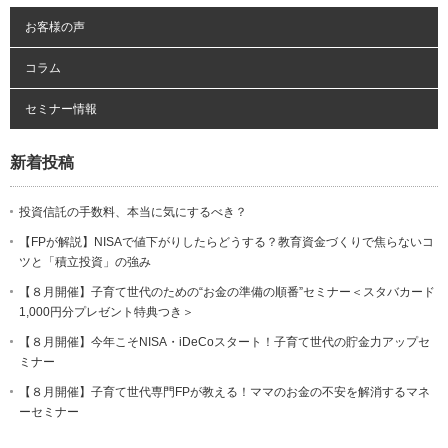
お客様の声
コラム
セミナー情報
新着投稿
投資信託の手数料、本当に気にするべき？
【FPが解説】NISAで値下がりしたらどうする？教育資金づくりで焦らないコ
ツと「積立投資」の強み
【８月開催】子育て世代のための“お金の準備の順番”セミナー＜スタバカード
1,000円分プレゼント特典つき＞
【８月開催】今年こそNISA・iDeCoスタート！子育て世代の貯金力アップセ
ミナー
【８月開催】子育て世代専門FPが教える！ママのお金の不安を解消するマネ
ーセミナー