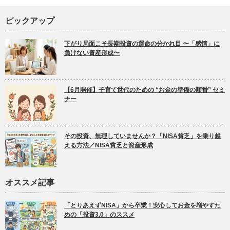
ピックアップ
下がり局面こそ長期投資の運命の分かれ目 〜「感情」に
負けない資産形成〜
【6月開催】子育て世代のための “お金の準備の順番” セミ
ナー
その投資、無理していませんか？「NISA貧乏」を乗り越
える方法／NISA貧乏と資産形成
オススメ記事
「とりあえずNISA」から卒業！安心してお金を増やすた
めの「投資3.0」のススメ