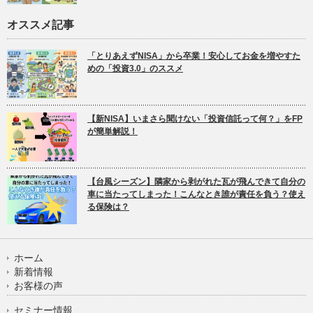
オススメ記事
「とりあえずNISA」から卒業！安心してお金を増やすた
めの「投資3.0」のススメ
【新NISA】いまさら聞けない「投資信託って何？」をFP
が簡単解説！
【台風シーズン】隣家から剥がれた瓦が飛んできて自分の
車に当たってしまった！こんなとき誰が責任を負う？使え
る保険は？
ホーム
新着情報
お客様の声
セミナー情報