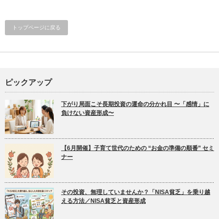
トップページに戻る
ピックアップ
下がり局面こそ長期投資の運命の分かれ目 〜「感情」に
負けない資産形成〜
【6月開催】子育て世代のための “お金の準備の順番” セミ
ナー
その投資、無理していませんか？「NISA貧乏」を乗り越
える方法／NISA貧乏と資産形成