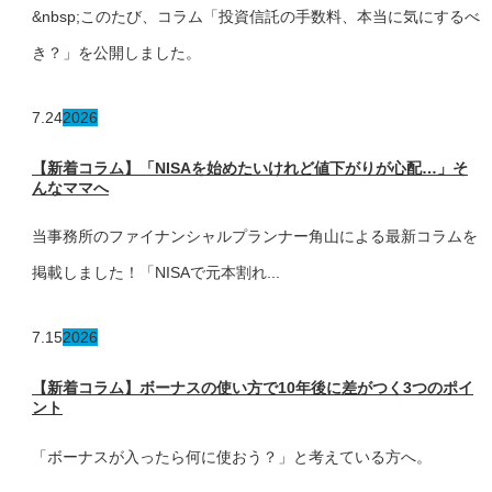
&nbsp;このたび、コラム「投資信託の手数料、本当に気にするべ
き？」を公開しました。
7.24
2026
【新着コラム】「NISAを始めたいけれど値下がりが心配…」そ
んなママへ
当事務所のファイナンシャルプランナー角山による最新コラムを
掲載しました！「NISAで元本割れ...
7.15
2026
【新着コラム】ボーナスの使い方で10年後に差がつく3つのポイ
ント
「ボーナスが入ったら何に使おう？」と考えている方へ。