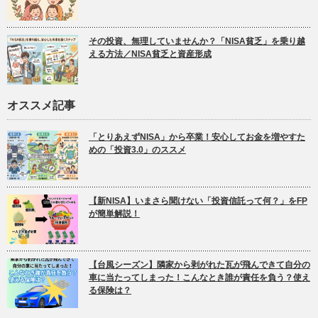
その投資、無理していませんか？「NISA貧乏」を乗り越
える方法／NISA貧乏と資産形成
オススメ記事
「とりあえずNISA」から卒業！安心してお金を増やすた
めの「投資3.0」のススメ
【新NISA】いまさら聞けない「投資信託って何？」をFP
が簡単解説！
【台風シーズン】隣家から剥がれた瓦が飛んできて自分の
車に当たってしまった！こんなとき誰が責任を負う？使え
る保険は？