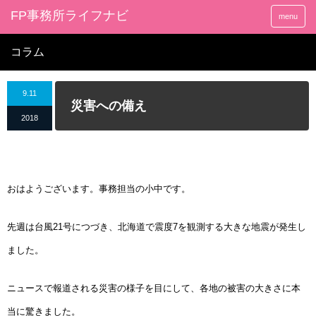
FP事務所ライフナビ
menu
コラム
9.11
災害への備え
2018
おはようございます。事務担当の小中です。
先週は台風
21
号につづき、北海道で震度
7
を観測する大きな地震が発生し
ました。
ニュースで報道される災害の様子を目にして、各地の被害の大きさに本
当に驚きました。