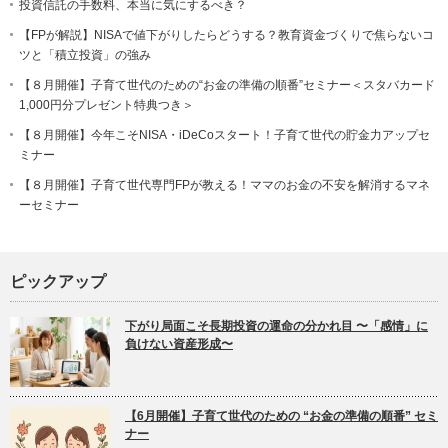
投資信託の手数料、本当に気にするべき？
【FPが解説】NISAで値下がりしたらどうする？教育資金づくりで焦らないコ
ツと「積立投資」の強み
【８月開催】子育て世代のための“お金の準備の順番”セミナー＜スタバカード
1,000円分プレゼント特典つき＞
【８月開催】今年こそNISA・iDeCoスタート！子育て世代の貯金力アップセ
ミナー
【８月開催】子育て世代専門FPが教える！ママのお金の不安を解消するマネ
ーセミナー
ピックアップ
下がり局面こそ長期投資の運命の分かれ目 〜「感情」に
負けない資産形成〜
【6月開催】子育て世代のための “お金の準備の順番” セミ
ナー