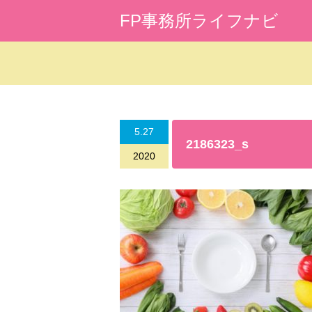
FP事務所ライフナビ
Warning
: Undefined array key 0 in
/home/l
5.27
2186323_s
2020
Warning
: Attempt to read property "cat_na