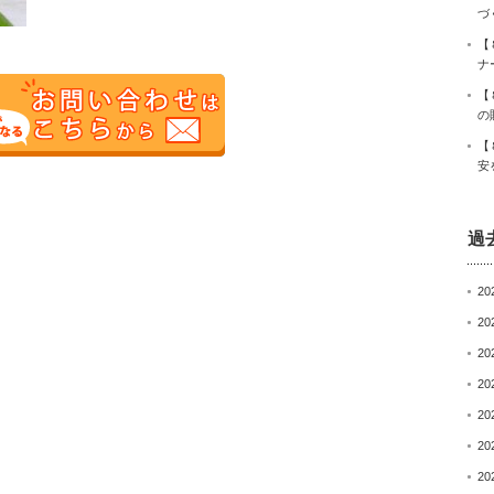
づ
【
ナ
【
の
【
安
過
20
20
20
20
20
20
20