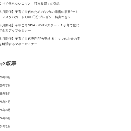
くりで焦らないコツと「積立投資」の強み
８月開催】子育て世代のための“お金の準備の順番”セミ
ー＜スタバカード1,000円分プレゼント特典つき＞
８月開催】今年こそNISA・iDeCoスタート！子育て世代
貯金力アップセミナー
８月開催】子育て世代専門FPが教える！ママのお金の不
を解消するマネーセミナー
去の記事
26年8月
26年7月
26年6月
26年4月
24年8月
24年6月
24年1月