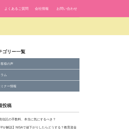
よくあるご質問
会社情報
お問い合わせ
 line
7
テゴリー一覧
お客様の声
コラム
fenavi/single.php
on line
7
セミナー情報
着投稿
資信託の手数料、本当に気にするべき？
FPが解説】NISAで値下がりしたらどうする？教育資金