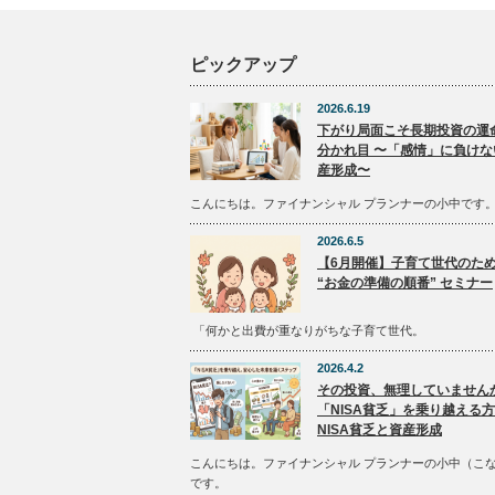
ピックアップ
2026.6.19
下がり局面こそ長期投資の運
分かれ目 〜「感情」に負けな
産形成〜
こんにちは。ファイナンシャル プランナーの小中です
2026.6.5
【6月開催】子育て世代のた
“お金の準備の順番” セミナー
「何かと出費が重なりがちな子育て世代。
2026.4.2
その投資、無理していません
「NISA貧乏」を乗り越える
NISA貧乏と資産形成
こんにちは。ファイナンシャル プランナーの小中（こ
です。