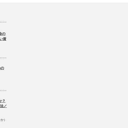
命の
い資
。
めの
か？
方法／
なか）