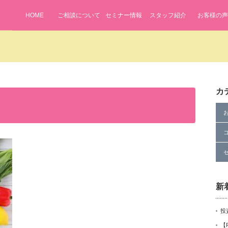
HOME
ご相談について
セミナー情報
スタッフ紹介
お客様の声
ifenavi2024/public_html/wp-content/themes/lifenavi/single.php
on
カ
me" on null in
/home/lifenavi2024/public_html/wp-content/themes/li
新
投
【