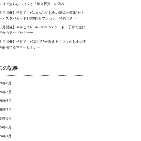
くりで焦らないコツと「積立投資」の強み
８月開催】子育て世代のための“お金の準備の順番”セミ
ー＜スタバカード1,000円分プレゼント特典つき＞
８月開催】今年こそNISA・iDeCoスタート！子育て世代
貯金力アップセミナー
８月開催】子育て世代専門FPが教える！ママのお金の不
を解消するマネーセミナー
去の記事
26年8月
26年7月
26年6月
26年4月
24年8月
24年6月
24年1月