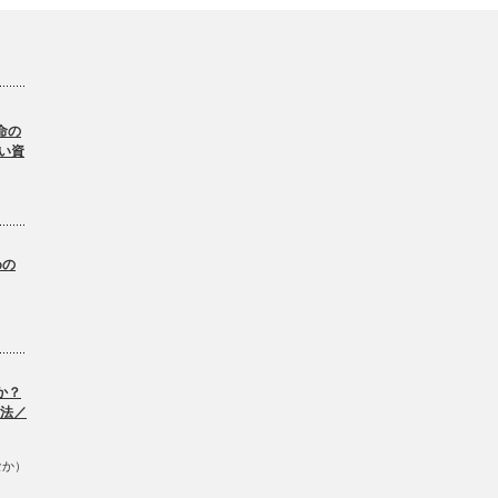
命の
い資
。
めの
か？
方法／
なか）