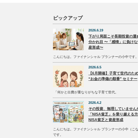
ピックアップ
2026.6.19
下がり局面こそ長期投資の運
分かれ目 〜「感情」に負けな
産形成〜
こんにちは。ファイナンシャル プランナーの小中です
2026.6.5
【6月開催】子育て世代のた
“お金の準備の順番” セミナー
「何かと出費が重なりがちな子育て世代。
2026.4.2
その投資、無理していません
「NISA貧乏」を乗り越える
NISA貧乏と資産形成
こんにちは。ファイナンシャル プランナーの小中（こ
です。