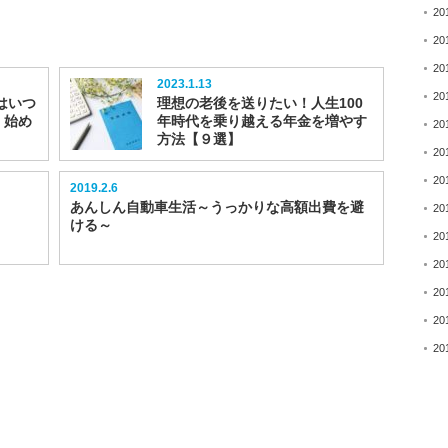
20
20
20
2023.1.13
20
はいつ
理想の老後を送りたい！人生100
く始め
年時代を乗り越える年金を増やす
20
方法【９選】
20
20
2019.2.6
あんしん自動車生活～うっかりな高額出費を避
20
ける～
20
20
20
20
20