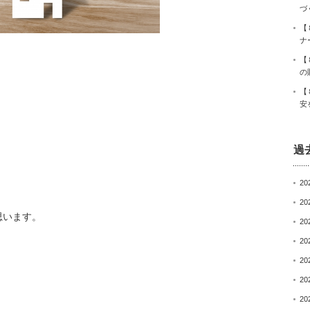
づ
【
ナ
【
の
【
安
過
20
20
思います。
20
20
20
20
20