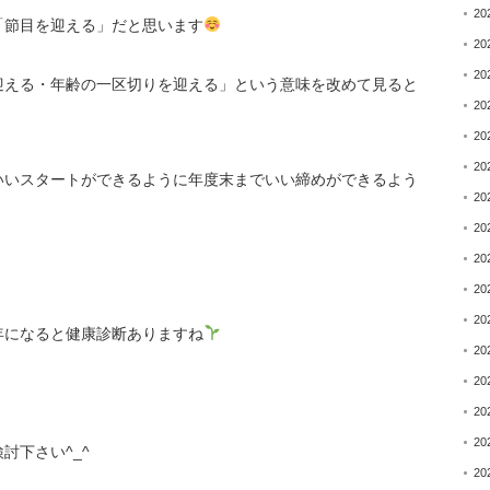
20
「節目を迎える」だと思います
20
20
迎える・年齢の一区切りを迎える」という意味を改めて見ると
20
20
20
いいスタートができるように年度末までいい締めができるよう
20
20
20
20
20
年になると健康診断ありますね
20
20
20
20
討下さい^_^
20