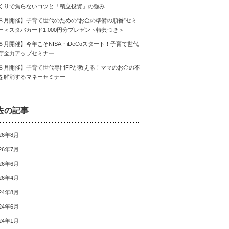
くりで焦らないコツと「積立投資」の強み
８月開催】子育て世代のための“お金の準備の順番”セミ
ー＜スタバカード1,000円分プレゼント特典つき＞
８月開催】今年こそNISA・iDeCoスタート！子育て世代
貯金力アップセミナー
８月開催】子育て世代専門FPが教える！ママのお金の不
を解消するマネーセミナー
去の記事
26年8月
26年7月
26年6月
26年4月
24年8月
24年6月
24年1月