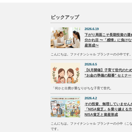
ピックアップ
2026.6.19
下がり局面こそ長期投資の運
分かれ目 〜「感情」に負けな
産形成〜
こんにちは。ファイナンシャル プランナーの小中です
2026.6.5
【6月開催】子育て世代のた
“お金の準備の順番” セミナー
「何かと出費が重なりがちな子育て世代。
2026.4.2
その投資、無理していません
「NISA貧乏」を乗り越える
NISA貧乏と資産形成
こんにちは。ファイナンシャル プランナーの小中（こ
です。