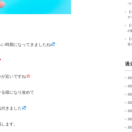
づ
【
ナ
【
の
【
らい時期になってきましたね
安
過
春が近いですね
20
20
ける様になり改めて
20
20
気付きました
20
20
感します。
20