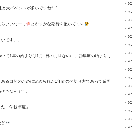
20
と大イベントが多いですね^_^
20
20
たらいいなーっ
とかすかな期待を抱いてます
20
20
しいです。。
20
20
いて1年の始まりは1月1日の元旦なのに、新年度の始まりは
20
20
20
、ある目的のために定められた1年間の区切り方であって業界
20
るそうなんです。
20
20
した「学校年度」
20
20
など
20