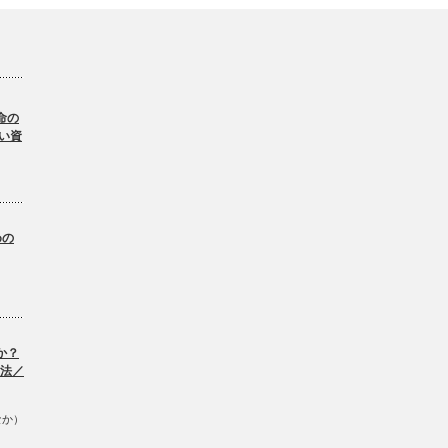
命の
い資
。
めの
か？
方法／
なか）