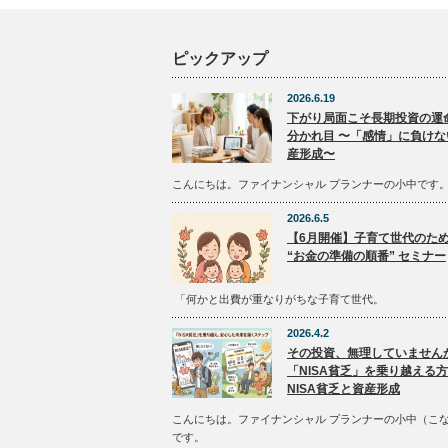
ピックアップ
2026.6.19
下がり局面こそ長期投資の運
分かれ目 〜「感情」に負けな
産形成〜
こんにちは。ファイナンシャル プランナーの小中です
2026.6.5
【6月開催】子育て世代のた
“お金の準備の順番” セミナー
「何かと出費が重なりがちな子育て世代。
2026.4.2
その投資、無理していません
「NISA貧乏」を乗り越える
NISA貧乏と資産形成
こんにちは。ファイナンシャル プランナーの小中（こ
です。