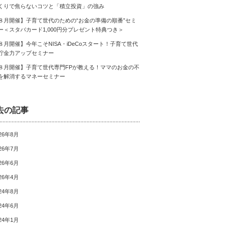
くりで焦らないコツと「積立投資」の強み
８月開催】子育て世代のための“お金の準備の順番”セミ
ー＜スタバカード1,000円分プレゼント特典つき＞
８月開催】今年こそNISA・iDeCoスタート！子育て世代
貯金力アップセミナー
８月開催】子育て世代専門FPが教える！ママのお金の不
を解消するマネーセミナー
去の記事
26年8月
26年7月
26年6月
26年4月
24年8月
24年6月
24年1月