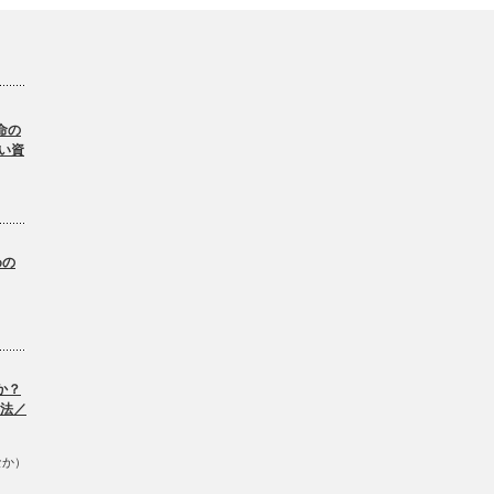
命の
い資
。
めの
か？
方法／
なか）