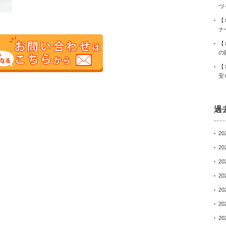
づ
【
ナ
【
の
【
安
過
20
20
20
20
20
20
20