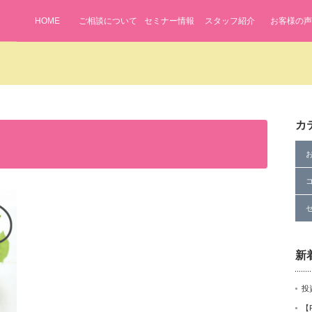
HOME
ご相談について
セミナー情報
スタッフ紹介
お客様の声
ifenavi2024/public_html/wp-content/themes/lifenavi/single.php
on
カ
me" on null in
/home/lifenavi2024/public_html/wp-content/themes/li
新
投
【