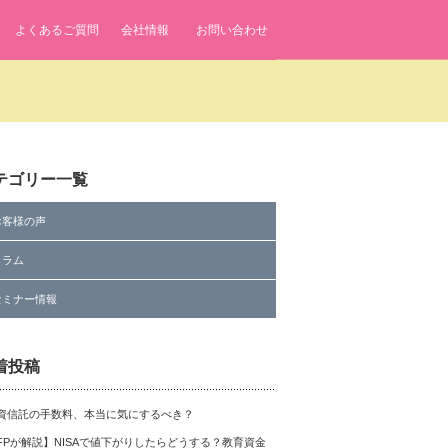
よくあるご質問
会社情報
お問い合わせ
 line
7
テゴリー一覧
お客様の声
コラム
fenavi/single.php
on line
7
セミナー情報
着投稿
資信託の手数料、本当に気にするべき？
FPが解説】NISAで値下がりしたらどうする？教育資金