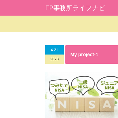
FP事務所ライフナビ
Warning
: Undefined array key 0 in
/home/l
4.21
My project-1
2023
Warning
: Attempt to read property "cat_na