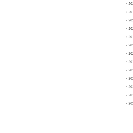
20
20
20
20
20
20
20
20
20
20
20
20
20