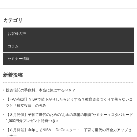
カテゴリ
お客様の声
コラム
セミナー情報
新着投稿
投資信託の手数料、本当に気にするべき？
【FPが解説】NISAで値下がりしたらどうする？教育資金づくりで焦らないコ
ツと「積立投資」の強み
【８月開催】子育て世代のための“お金の準備の順番”セミナー＜スタバカード
1,000円分プレゼント特典つき＞
【８月開催】今年こそNISA・iDeCoスタート！子育て世代の貯金力アップセ
ミナー