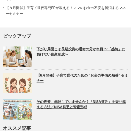
【８月開催】子育て世代専門FPが教える！ママのお金の不安を解消するマネ
ーセミナー
ピックアップ
下がり局面こそ長期投資の運命の分かれ目 〜「感情」に
負けない資産形成〜
【6月開催】子育て世代のための “お金の準備の順番” セミ
ナー
その投資、無理していませんか？「NISA貧乏」を乗り越
える方法／NISA貧乏と資産形成
オススメ記事