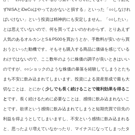
ずNISAとiDeCoはやっておかないと損する」といった「○○しなけれ
ばいけない」という投資は精神的にも安定しません。「○○したい」
とは思えていないので、何を買ってよいのかわからず、とりあえず
人気のあるオルカンとS＆P500を買おうとか、手数料が安いから買
おうといった動機です。そもそも購入する商品に価値を感じている
わけではないので、ここ数年のように株価の調子が良いときはいい
のですが、○○ショックのような株価の暴落を経験してしまうとたち
まち不安に飲み込まれてしまいます。投資による資産形成で最も大
切なことは、とにかく
少しでも長く続けることで複利効果を得るこ
と
です。長く続けるために必要なことは、感情に飲み込まれないこ
とです。欲求という感情に飲み込まれてしまうと短期売買で目先の
利益を得ようとしてしまいますし、不安という感情に飲み込まれる
と、思ったより増えていなかったり、マイナスになってしまったタ