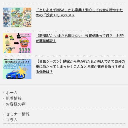
「とりあえずNISA」から卒業！安心してお金を増やすた
めの「投資3.0」のススメ
【新NISA】いまさら聞けない「投資信託って何？」をFP
が簡単解説！
【台風シーズン】隣家から剥がれた瓦が飛んできて自分の
車に当たってしまった！こんなとき誰が責任を負う？使え
る保険は？
ホーム
新着情報
お客様の声
セミナー情報
コラム