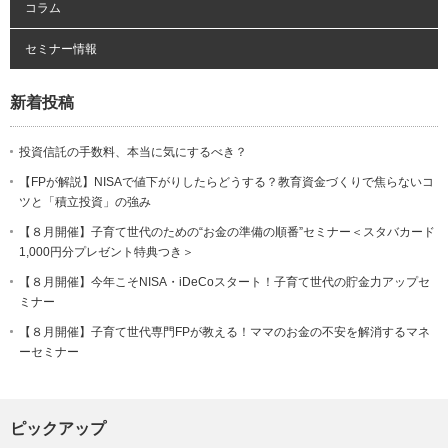
コラム
セミナー情報
新着投稿
投資信託の手数料、本当に気にするべき？
【FPが解説】NISAで値下がりしたらどうする？教育資金づくりで焦らないコ
ツと「積立投資」の強み
【８月開催】子育て世代のための“お金の準備の順番”セミナー＜スタバカード
1,000円分プレゼント特典つき＞
【８月開催】今年こそNISA・iDeCoスタート！子育て世代の貯金力アップセ
ミナー
【８月開催】子育て世代専門FPが教える！ママのお金の不安を解消するマネ
ーセミナー
ピックアップ