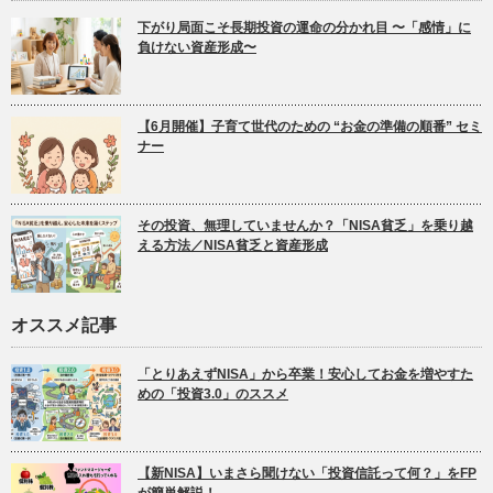
下がり局面こそ長期投資の運命の分かれ目 〜「感情」に
負けない資産形成〜
【6月開催】子育て世代のための “お金の準備の順番” セミ
ナー
その投資、無理していませんか？「NISA貧乏」を乗り越
える方法／NISA貧乏と資産形成
オススメ記事
「とりあえずNISA」から卒業！安心してお金を増やすた
めの「投資3.0」のススメ
【新NISA】いまさら聞けない「投資信託って何？」をFP
が簡単解説！