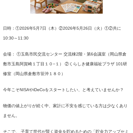
日時：①2026年5月7日（木）②2026年5月26日（火）①②共に
10:30～11:30
会場： ①玉島市民交流センター 交流棟2階・第6会議室（岡山県倉
敷市玉島阿賀崎１丁目１０−１） ②くらしき健康福祉プラザ 101研
修室（岡山県倉敷市笹沖１８０）
今年こそNISAやiDeCoをスタートしたい、と考えていませんか？
物価の値上がりが続く中、家計に不安を感じている方は少なくあり
ません。
そこで、 子育て世代が賢く資金を貯めるための「貯金力アップセミ