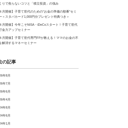
くりで焦らないコツと「積立投資」の強み
８月開催】子育て世代のための“お金の準備の順番”セミ
ー＜スタバカード1,000円分プレゼント特典つき＞
８月開催】今年こそNISA・iDeCoスタート！子育て世代
貯金力アップセミナー
８月開催】子育て世代専門FPが教える！ママのお金の不
を解消するマネーセミナー
去の記事
26年8月
26年7月
26年6月
26年4月
24年8月
24年6月
24年1月