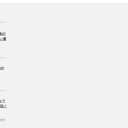
命の
い資
。
めの
か？
方法／
なか）