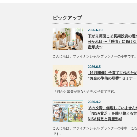
ピックアップ
2026.6.19
下がり局面こそ長期投資の運
分かれ目 〜「感情」に負けな
産形成〜
こんにちは。ファイナンシャル プランナーの小中です
2026.6.5
【6月開催】子育て世代のた
“お金の準備の順番” セミナー
「何かと出費が重なりがちな子育て世代。
2026.4.2
その投資、無理していません
「NISA貧乏」を乗り越える
NISA貧乏と資産形成
こんにちは。ファイナンシャル プランナーの小中（こ
です。