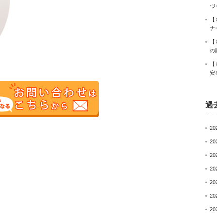
づ
【
ナ
【
の
【
安
過
20
20
20
20
20
20
20