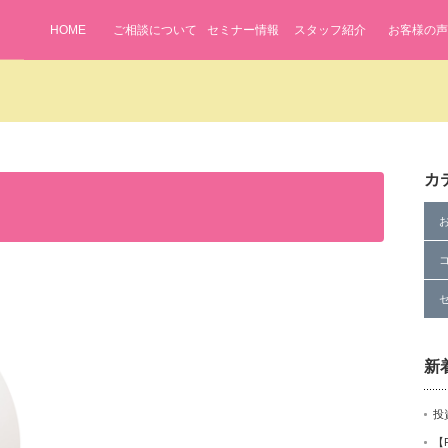
HOME
ご相談について
セミナー情報
スタッフ紹介
お客様の声
ifenavi2024/public_html/wp-content/themes/lifenavi/single.php
on
カ
me" on null in
/home/lifenavi2024/public_html/wp-content/themes/li
新
投
【