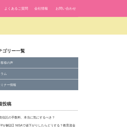
よくあるご質問
会社情報
お問い合わせ
 line
7
テゴリー一覧
お客様の声
コラム
fenavi/single.php
on line
7
セミナー情報
着投稿
資信託の手数料、本当に気にするべき？
FPが解説】NISAで値下がりしたらどうする？教育資金