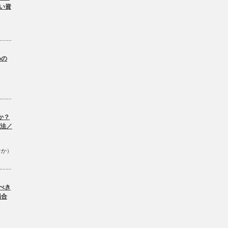
い資
。
めの
か？
方法／
なか）
べき
場合