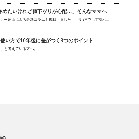
を始めたいけれど値下がりが心配…」そんなママへ
ー角山による最新コラムを掲載しました！「NISAで元本割れ...
使い方で10年後に差がつく3つのポイント
？」と考えている方へ。
命の