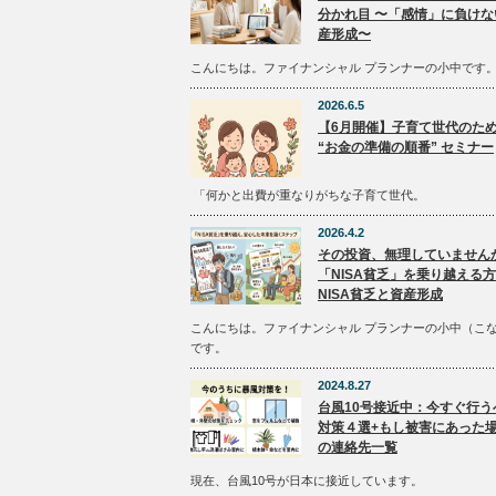
分かれ目 〜「感情」に負けな
産形成〜
こんにちは。ファイナンシャル プランナーの小中です
2026.6.5
【6月開催】子育て世代のた
“お金の準備の順番” セミナー
「何かと出費が重なりがちな子育て世代。
2026.4.2
その投資、無理していません
「NISA貧乏」を乗り越える
NISA貧乏と資産形成
こんにちは。ファイナンシャル プランナーの小中（こ
です。
2024.8.27
台風10号接近中：今すぐ行う
対策４選+もし被害にあった
の連絡先一覧
現在、台風10号が日本に接近しています。