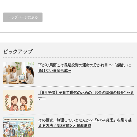
トップページに戻る
ピックアップ
下がり局面こそ長期投資の運命の分かれ目 〜「感情」に
負けない資産形成〜
【6月開催】子育て世代のための “お金の準備の順番” セミ
ナー
その投資、無理していませんか？「NISA貧乏」を乗り越
える方法／NISA貧乏と資産形成