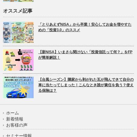
オススメ記事
「とりあえずNISA」から卒業！安心してお金を増やすた
めの「投資3.0」のススメ
【新NISA】いまさら聞けない「投資信託って何？」をFP
が簡単解説！
【台風シーズン】隣家から剥がれた瓦が飛んできて自分の
車に当たってしまった！こんなとき誰が責任を負う？使え
る保険は？
ホーム
新着情報
お客様の声
セミナー情報