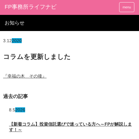
FP事務所ライフナビ
menu
お知らせ
3.12
2020
コラムを更新しました
『幸福の木 その後』
過去の記事
8.5
2026
【新着コラム】投資信託選びで迷っている方へ～FPが解説しま
す！～