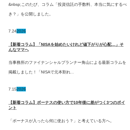
&nbsp;このたび、コラム「投資信託の手数料、本当に気にするべ
き？」を公開しました。
7.24
2026
【新着コラム】「NISAを始めたいけれど値下がりが心配…」そ
んなママへ
当事務所のファイナンシャルプランナー角山による最新コラムを
掲載しました！「NISAで元本割れ...
7.15
2026
【新着コラム】ボーナスの使い方で10年後に差がつく3つのポイ
ント
「ボーナスが入ったら何に使おう？」と考えている方へ。