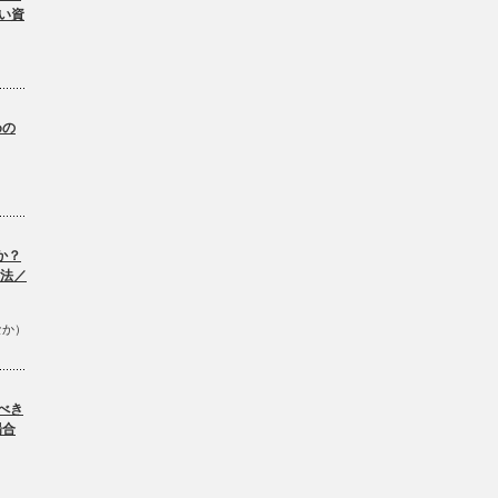
い資
。
めの
か？
方法／
なか）
べき
場合