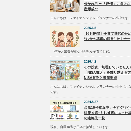
分かれ目 〜「感情」に負けな
産形成〜
こんにちは。ファイナンシャル プランナーの小中です
2026.6.5
【6月開催】子育て世代のた
“お金の準備の順番” セミナー
「何かと出費が重なりがちな子育て世代。
2026.4.2
その投資、無理していません
「NISA貧乏」を乗り越える
NISA貧乏と資産形成
こんにちは。ファイナンシャル プランナーの小中（こ
です。
2024.8.27
台風10号接近中：今すぐ行う
対策４選+もし被害にあった
の連絡先一覧
現在、台風10号が日本に接近しています。