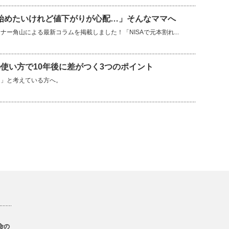
を始めたいけれど値下がりが心配…」そんなママへ
ー角山による最新コラムを掲載しました！「NISAで元本割れ...
使い方で10年後に差がつく3つのポイント
？」と考えている方へ。
命の