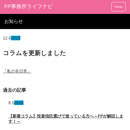
FP事務所ライフナビ
menu
お知らせ
12.6
2018
コラムを更新しました
『私の非日常』
過去の記事
8.5
2026
【新着コラム】投資信託選びで迷っている方へ～FPが解説しま
す！～