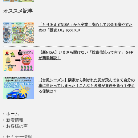
オススメ記事
「とりあえずNISA」から卒業！安心してお金を増やすた
めの「投資3.0」のススメ
【新NISA】いまさら聞けない「投資信託って何？」をFP
が簡単解説！
【台風シーズン】隣家から剥がれた瓦が飛んできて自分の
車に当たってしまった！こんなとき誰が責任を負う？使え
る保険は？
ホーム
新着情報
お客様の声
セミナー情報