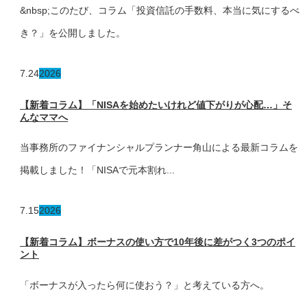
&nbsp;このたび、コラム「投資信託の手数料、本当に気にするべ
き？」を公開しました。
7.24
2026
【新着コラム】「NISAを始めたいけれど値下がりが心配…」そ
んなママへ
当事務所のファイナンシャルプランナー角山による最新コラムを
掲載しました！「NISAで元本割れ...
7.15
2026
【新着コラム】ボーナスの使い方で10年後に差がつく3つのポイ
ント
「ボーナスが入ったら何に使おう？」と考えている方へ。