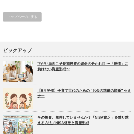
トップページに戻る
ピックアップ
下がり局面こそ長期投資の運命の分かれ目 〜「感情」に
負けない資産形成〜
【6月開催】子育て世代のための “お金の準備の順番” セミ
ナー
その投資、無理していませんか？「NISA貧乏」を乗り越
える方法／NISA貧乏と資産形成