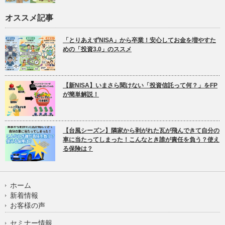
オススメ記事
「とりあえずNISA」から卒業！安心してお金を増やすた
めの「投資3.0」のススメ
【新NISA】いまさら聞けない「投資信託って何？」をFP
が簡単解説！
【台風シーズン】隣家から剥がれた瓦が飛んできて自分の
車に当たってしまった！こんなとき誰が責任を負う？使え
る保険は？
ホーム
新着情報
お客様の声
セミナー情報