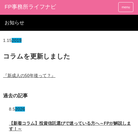
FP事務所ライフナビ
menu
お知らせ
1.15
2019
コラムを更新しました
『新成人の50年後って？』
過去の記事
8.5
2026
【新着コラム】投資信託選びで迷っている方へ～FPが解説しま
す！～