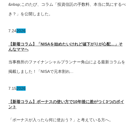
&nbsp;このたび、コラム「投資信託の手数料、本当に気にするべ
き？」を公開しました。
7.24
2026
【新着コラム】「NISAを始めたいけれど値下がりが心配…」そ
んなママへ
当事務所のファイナンシャルプランナー角山による最新コラムを
掲載しました！「NISAで元本割れ...
7.15
2026
【新着コラム】ボーナスの使い方で10年後に差がつく3つのポイ
ント
「ボーナスが入ったら何に使おう？」と考えている方へ。