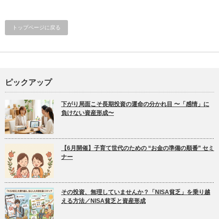
トップページに戻る
ピックアップ
下がり局面こそ長期投資の運命の分かれ目 〜「感情」に
負けない資産形成〜
【6月開催】子育て世代のための “お金の準備の順番” セミ
ナー
その投資、無理していませんか？「NISA貧乏」を乗り越
える方法／NISA貧乏と資産形成