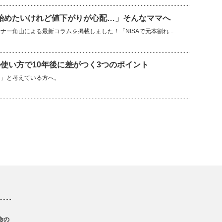
を始めたいけれど値下がりが心配…」そんなママへ
ー角山による最新コラムを掲載しました！「NISAで元本割れ...
使い方で10年後に差がつく3つのポイント
？」と考えている方へ。
命の