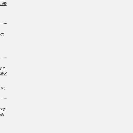
い資
。
めの
か？
方法／
なか）
べき
場合