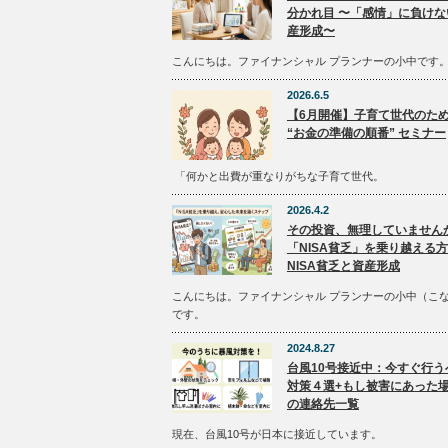
分かれ目 〜「感情」に負けな
産形成〜
こんにちは。ファイナンシャル プランナーの小中です
2026.6.5
【6月開催】子育て世代のた
“お金の準備の順番” セミナー
「何かと出費が重なりがちな子育て世代。
2026.4.2
その投資、無理していません
「NISA貧乏」を乗り越える
NISA貧乏と資産形成
こんにちは。ファイナンシャル プランナーの小中（こ
です。
2024.8.27
台風10号接近中：今すぐ行う
対策４選+もし被害にあった
の連絡先一覧
現在、台風10号が日本に接近しています。