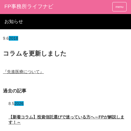
FP事務所ライフナビ
menu
お知らせ
9.6
2018
コラムを更新しました
『先進医療について』
過去の記事
8.5
2026
【新着コラム】投資信託選びで迷っている方へ～FPが解説しま
す！～