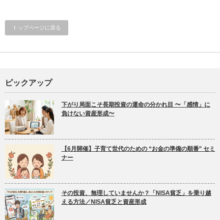
トップページに戻る
ピックアップ
下がり局面こそ長期投資の運命の分かれ目 〜「感情」に
負けない資産形成〜
【6月開催】子育て世代のための “お金の準備の順番” セミ
ナー
その投資、無理していませんか？「NISA貧乏」を乗り越
える方法／NISA貧乏と資産形成