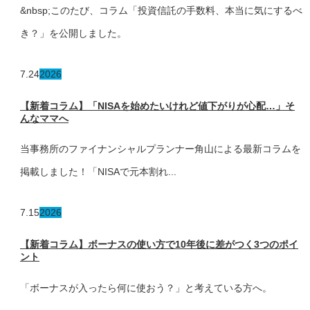
&nbsp;このたび、コラム「投資信託の手数料、本当に気にするべ
き？」を公開しました。
7.24
2026
【新着コラム】「NISAを始めたいけれど値下がりが心配…」そ
んなママへ
当事務所のファイナンシャルプランナー角山による最新コラムを
掲載しました！「NISAで元本割れ...
7.15
2026
【新着コラム】ボーナスの使い方で10年後に差がつく3つのポイ
ント
「ボーナスが入ったら何に使おう？」と考えている方へ。