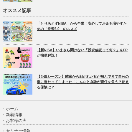
オススメ記事
「とりあえずNISA」から卒業！安心してお金を増やすた
めの「投資3.0」のススメ
【新NISA】いまさら聞けない「投資信託って何？」をFP
が簡単解説！
【台風シーズン】隣家から剥がれた瓦が飛んできて自分の
車に当たってしまった！こんなとき誰が責任を負う？使え
る保険は？
ホーム
新着情報
お客様の声
セミナー情報