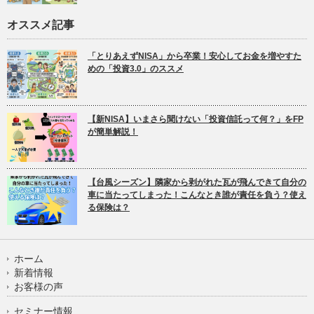
オススメ記事
「とりあえずNISA」から卒業！安心してお金を増やすた
めの「投資3.0」のススメ
【新NISA】いまさら聞けない「投資信託って何？」をFP
が簡単解説！
【台風シーズン】隣家から剥がれた瓦が飛んできて自分の
車に当たってしまった！こんなとき誰が責任を負う？使え
る保険は？
ホーム
新着情報
お客様の声
セミナー情報