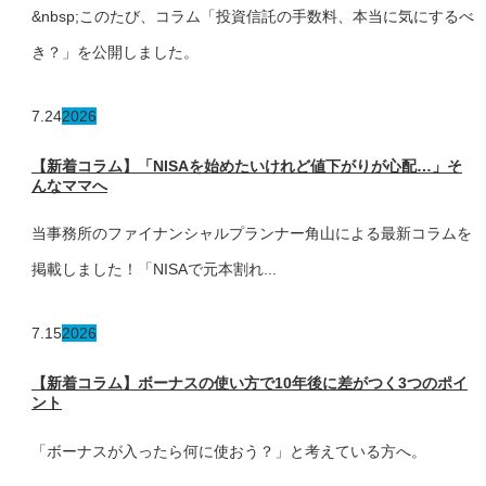
&nbsp;このたび、コラム「投資信託の手数料、本当に気にするべ
き？」を公開しました。
7.24
2026
【新着コラム】「NISAを始めたいけれど値下がりが心配…」そ
んなママへ
当事務所のファイナンシャルプランナー角山による最新コラムを
掲載しました！「NISAで元本割れ...
7.15
2026
【新着コラム】ボーナスの使い方で10年後に差がつく3つのポイ
ント
「ボーナスが入ったら何に使おう？」と考えている方へ。