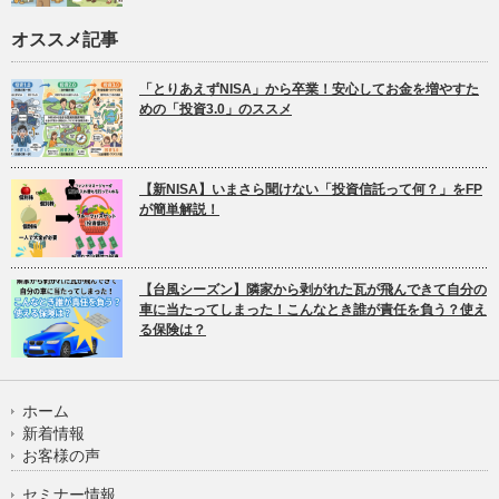
オススメ記事
「とりあえずNISA」から卒業！安心してお金を増やすた
めの「投資3.0」のススメ
【新NISA】いまさら聞けない「投資信託って何？」をFP
が簡単解説！
【台風シーズン】隣家から剥がれた瓦が飛んできて自分の
車に当たってしまった！こんなとき誰が責任を負う？使え
る保険は？
ホーム
新着情報
お客様の声
セミナー情報