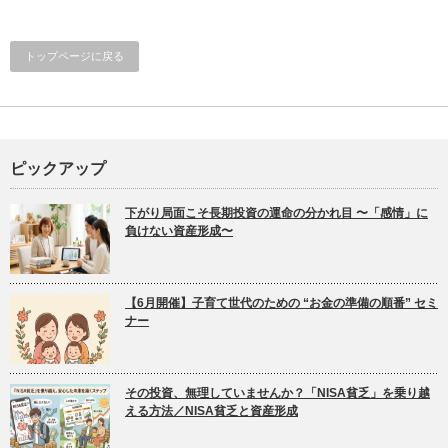
トップページに戻る
ピックアップ
下がり局面こそ長期投資の運命の分かれ目 〜「感情」に
負けない資産形成〜
【6月開催】子育て世代のための “お金の準備の順番” セミ
ナー
その投資、無理していませんか？「NISA貧乏」を乗り越
える方法／NISA貧乏と資産形成