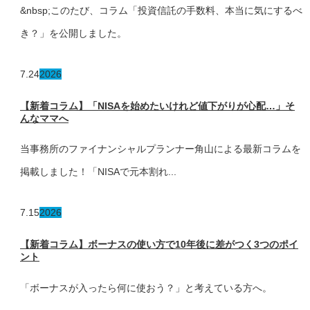
&nbsp;このたび、コラム「投資信託の手数料、本当に気にするべ
き？」を公開しました。
7.24
2026
【新着コラム】「NISAを始めたいけれど値下がりが心配…」そ
んなママへ
当事務所のファイナンシャルプランナー角山による最新コラムを
掲載しました！「NISAで元本割れ...
7.15
2026
【新着コラム】ボーナスの使い方で10年後に差がつく3つのポイ
ント
「ボーナスが入ったら何に使おう？」と考えている方へ。