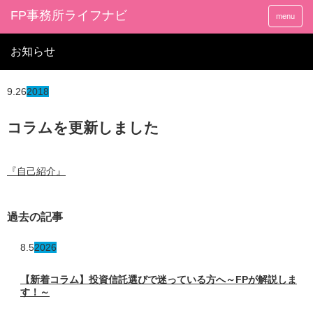
FP事務所ライフナビ
menu
お知らせ
9.26
2018
コラムを更新しました
『自己紹介』
過去の記事
8.5
2026
【新着コラム】投資信託選びで迷っている方へ～FPが解説しま
す！～