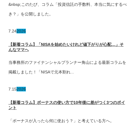
&nbsp;このたび、コラム「投資信託の手数料、本当に気にするべ
き？」を公開しました。
7.24
2026
【新着コラム】「NISAを始めたいけれど値下がりが心配…」そ
んなママへ
当事務所のファイナンシャルプランナー角山による最新コラムを
掲載しました！「NISAで元本割れ...
7.15
2026
【新着コラム】ボーナスの使い方で10年後に差がつく3つのポイ
ント
「ボーナスが入ったら何に使おう？」と考えている方へ。