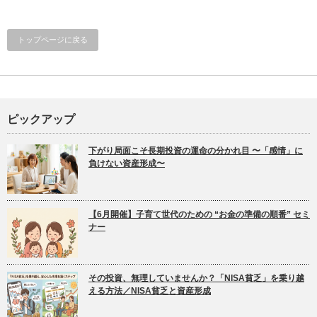
トップページに戻る
ピックアップ
下がり局面こそ長期投資の運命の分かれ目 〜「感情」に
負けない資産形成〜
【6月開催】子育て世代のための “お金の準備の順番” セミ
ナー
その投資、無理していませんか？「NISA貧乏」を乗り越
える方法／NISA貧乏と資産形成