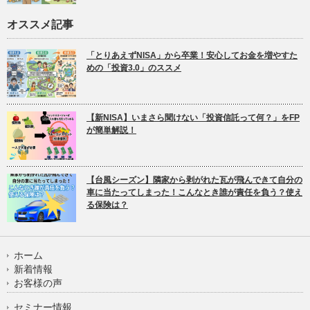
オススメ記事
「とりあえずNISA」から卒業！安心してお金を増やすた
めの「投資3.0」のススメ
【新NISA】いまさら聞けない「投資信託って何？」をFP
が簡単解説！
【台風シーズン】隣家から剥がれた瓦が飛んできて自分の
車に当たってしまった！こんなとき誰が責任を負う？使え
る保険は？
ホーム
新着情報
お客様の声
セミナー情報