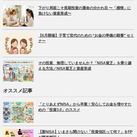
下がり局面こそ長期投資の運命の分かれ目 〜「感情」に
負けない資産形成〜
【6月開催】子育て世代のための “お金の準備の順番” セミ
ナー
その投資、無理していませんか？「NISA貧乏」を乗り越
える方法／NISA貧乏と資産形成
オススメ記事
「とりあえずNISA」から卒業！安心してお金を増やすた
めの「投資3.0」のススメ
【新NISA】いまさら聞けない「投資信託って何？」をFP