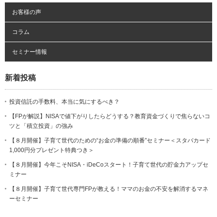
お客様の声
コラム
セミナー情報
新着投稿
投資信託の手数料、本当に気にするべき？
【FPが解説】NISAで値下がりしたらどうする？教育資金づくりで焦らないコ
ツと「積立投資」の強み
【８月開催】子育て世代のための“お金の準備の順番”セミナー＜スタバカード
1,000円分プレゼント特典つき＞
【８月開催】今年こそNISA・iDeCoスタート！子育て世代の貯金力アップセ
ミナー
【８月開催】子育て世代専門FPが教える！ママのお金の不安を解消するマネ
ーセミナー