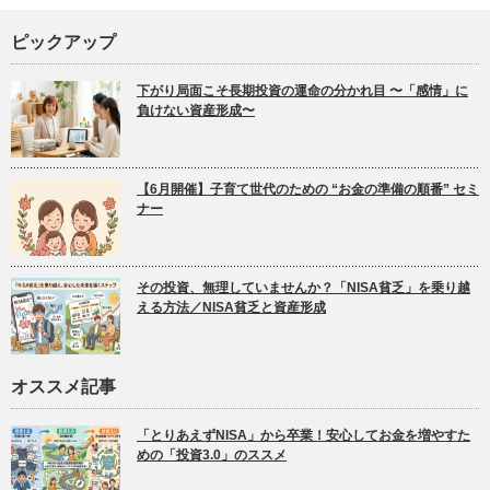
ピックアップ
下がり局面こそ長期投資の運命の分かれ目 〜「感情」に
負けない資産形成〜
【6月開催】子育て世代のための “お金の準備の順番” セミ
ナー
その投資、無理していませんか？「NISA貧乏」を乗り越
える方法／NISA貧乏と資産形成
オススメ記事
「とりあえずNISA」から卒業！安心してお金を増やすた
めの「投資3.0」のススメ