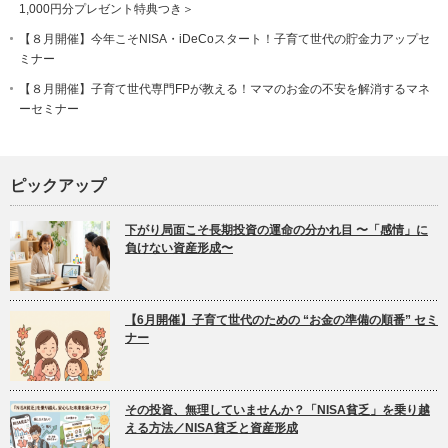
1,000円分プレゼント特典つき＞
【８月開催】今年こそNISA・iDeCoスタート！子育て世代の貯金力アップセ
ミナー
【８月開催】子育て世代専門FPが教える！ママのお金の不安を解消するマネ
ーセミナー
ピックアップ
下がり局面こそ長期投資の運命の分かれ目 〜「感情」に
負けない資産形成〜
【6月開催】子育て世代のための “お金の準備の順番” セミ
ナー
その投資、無理していませんか？「NISA貧乏」を乗り越
える方法／NISA貧乏と資産形成