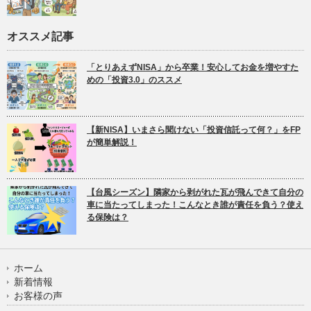
オススメ記事
「とりあえずNISA」から卒業！安心してお金を増やすた
めの「投資3.0」のススメ
【新NISA】いまさら聞けない「投資信託って何？」をFP
が簡単解説！
【台風シーズン】隣家から剥がれた瓦が飛んできて自分の
車に当たってしまった！こんなとき誰が責任を負う？使え
る保険は？
ホーム
新着情報
お客様の声