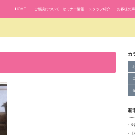
HOME
ご相談について
セミナー情報
スタッフ紹介
お客様の声
ifenavi2024/public_html/wp-content/themes/lifenavi/single.php
on
カ
me" on null in
/home/lifenavi2024/public_html/wp-content/themes/li
新
投
【