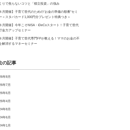
くりで焦らないコツと「積立投資」の強み
８月開催】子育て世代のための“お金の準備の順番”セミ
ー＜スタバカード1,000円分プレゼント特典つき＞
８月開催】今年こそNISA・iDeCoスタート！子育て世代
貯金力アップセミナー
８月開催】子育て世代専門FPが教える！ママのお金の不
を解消するマネーセミナー
去の記事
26年8月
26年7月
26年6月
26年4月
24年8月
24年6月
24年1月