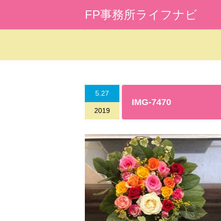
FP事務所ライフナビ
Warning
: Undefined array key 0 in
/home/l
5.27
IMG-7470
2019
Warning
: Attempt to read property "cat_na