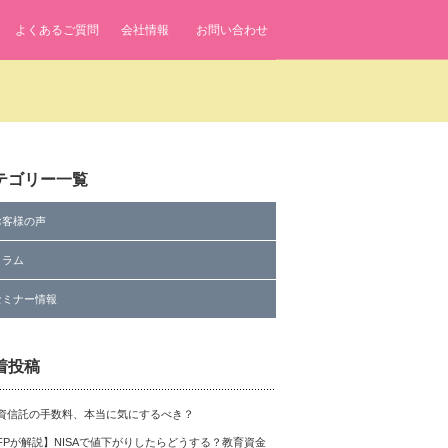
よくあるご質問
会社情報
お問い合わせ
 line
7
テゴリー一覧
お客様の声
コラム
fenavi/single.php
on line
7
セミナー情報
着投稿
資信託の手数料、本当に気にするべき？
FPが解説】NISAで値下がりしたらどうする？教育資金