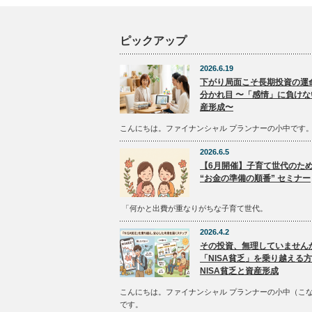
ピックアップ
2026.6.19
下がり局面こそ長期投資の運
分かれ目 〜「感情」に負けな
産形成〜
こんにちは。ファイナンシャル プランナーの小中です
2026.6.5
【6月開催】子育て世代のた
“お金の準備の順番” セミナー
「何かと出費が重なりがちな子育て世代。
2026.4.2
その投資、無理していません
「NISA貧乏」を乗り越える
NISA貧乏と資産形成
こんにちは。ファイナンシャル プランナーの小中（こ
です。