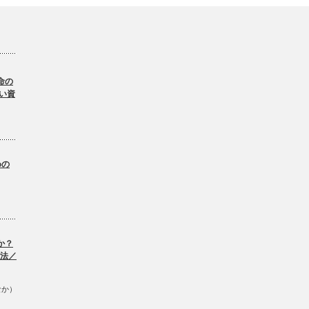
命の
い資
。
めの
か？
方法／
なか）