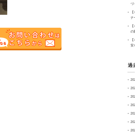
づ
【
ナ
【
の
【
安
過
20
20
20
20
20
20
20