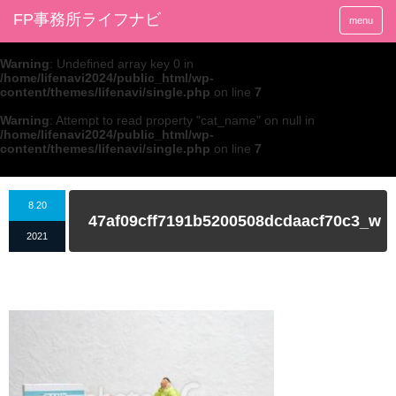
FP事務所ライフナビ
menu
Warning
: Undefined array key 0 in
/home/lifenavi2024/public_html/wp-
content/themes/lifenavi/single.php
on line
7
Warning
: Attempt to read property "cat_name" on null in
/home/lifenavi2024/public_html/wp-
content/themes/lifenavi/single.php
on line
7
8.20
47af09cff7191b5200508dcdaacf70c3_w
2021