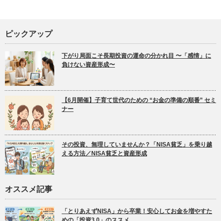
ピックアップ
下がり局面こそ長期投資の運命の分かれ目 〜「感情」に
負けない資産形成〜
【6月開催】子育て世代のための “お金の準備の順番” セミ
ナー
その投資、無理していませんか？「NISA貧乏」を乗り越
える方法／NISA貧乏と資産形成
オススメ記事
「とりあえずNISA」から卒業！安心してお金を増やすた
めの「投資3.0」のススメ