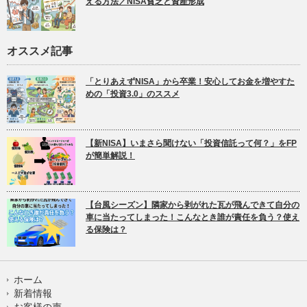
える方法／NISA貧乏と資産形成
オススメ記事
「とりあえずNISA」から卒業！安心してお金を増やすた
めの「投資3.0」のススメ
【新NISA】いまさら聞けない「投資信託って何？」をFP
が簡単解説！
【台風シーズン】隣家から剥がれた瓦が飛んできて自分の
車に当たってしまった！こんなとき誰が責任を負う？使え
る保険は？
ホーム
新着情報