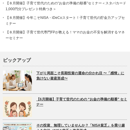
【８月開催】子育て世代のための“お金の準備の順番”セミナー＜スタバカード
1,000円分プレゼント特典つき＞
【８月開催】今年こそNISA・iDeCoスタート！子育て世代の貯金力アップセ
ミナー
【８月開催】子育て世代専門FPが教える！ママのお金の不安を解消するマネ
ーセミナー
ピックアップ
下がり局面こそ長期投資の運命の分かれ目 〜「感情」に
負けない資産形成〜
【6月開催】子育て世代のための “お金の準備の順番” セミ
ナー
その投資、無理していませんか？「NISA貧乏」を乗り越