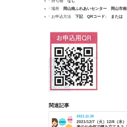
持ち物
なし
場所
岡山南ふれあいセンター 岡山市南区福
お申込方法
下記 QRコード↓ または
関連記事
2021.11.30
2021/12/7（火）12/8（水
来のお金何で積み立てる？