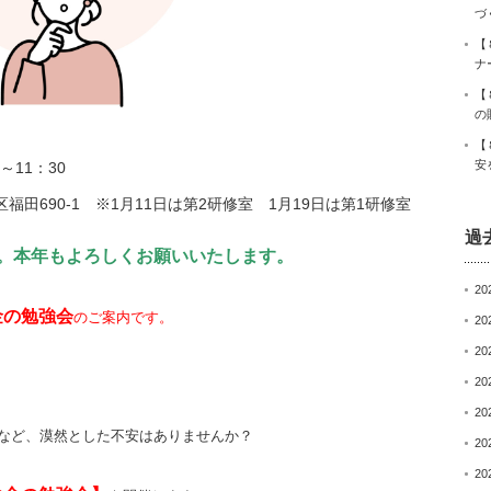
づ
【
ナ
【
の
【
安
～11：30
田690-1 ※1月11日は第2研修室 1月19日は第1研修室
過
。本年もよろしくお願いいたします。
20
金の勉強会
のご案内です。
20
20
20
20
など、漠然とした不安はありませんか？
20
20