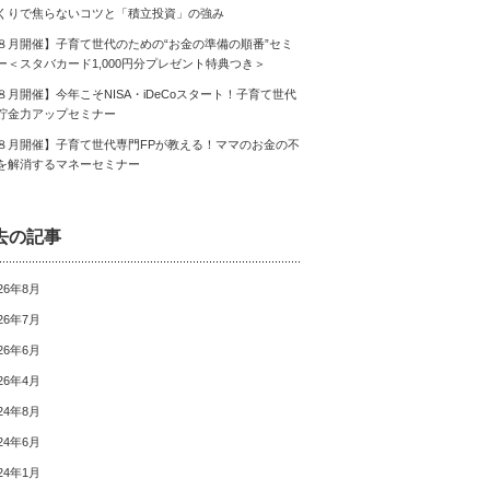
くりで焦らないコツと「積立投資」の強み
８月開催】子育て世代のための“お金の準備の順番”セミ
ー＜スタバカード1,000円分プレゼント特典つき＞
８月開催】今年こそNISA・iDeCoスタート！子育て世代
貯金力アップセミナー
８月開催】子育て世代専門FPが教える！ママのお金の不
を解消するマネーセミナー
去の記事
26年8月
26年7月
26年6月
26年4月
24年8月
24年6月
24年1月