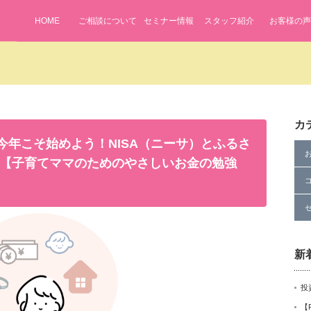
HOME
ご相談について
セミナー情報
スタッフ紹介
お客様の声
カ
/19(水)今年こそ始めよう！NISA（ニーサ）とふるさ
【子育てママのためのやさしいお金の勉強
新
投
【