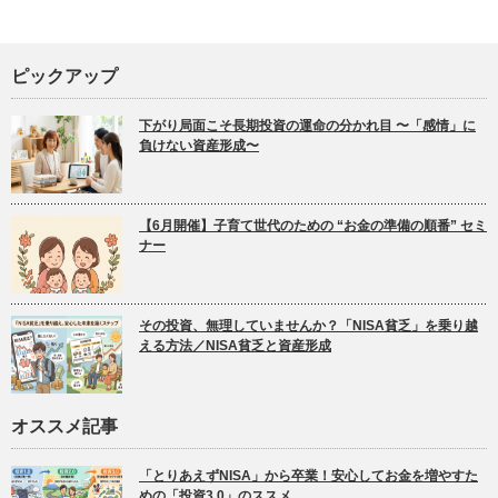
ピックアップ
下がり局面こそ長期投資の運命の分かれ目 〜「感情」に
負けない資産形成〜
【6月開催】子育て世代のための “お金の準備の順番” セミ
ナー
その投資、無理していませんか？「NISA貧乏」を乗り越
える方法／NISA貧乏と資産形成
オススメ記事
「とりあえずNISA」から卒業！安心してお金を増やすた
めの「投資3.0」のススメ