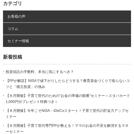
カテゴリ
お客様の声
コラム
セミナー情報
新着投稿
投資信託の手数料、本当に気にするべき？
【FPが解説】NISAで値下がりしたらどうする？教育資金づくりで焦らないコ
ツと「積立投資」の強み
【８月開催】子育て世代のための“お金の準備の順番”セミナー＜スタバカード
1,000円分プレゼント特典つき＞
【８月開催】今年こそNISA・iDeCoスタート！子育て世代の貯金力アップセ
ミナー
【８月開催】子育て世代専門FPが教える！ママのお金の不安を解消するマネ
ーセミナー