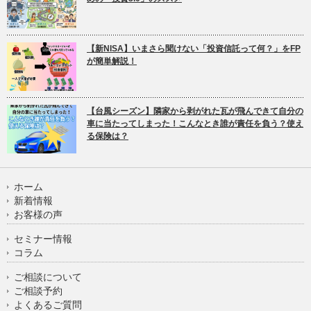
【新NISA】いまさら聞けない「投資信託って何？」をFP
が簡単解説！
【台風シーズン】隣家から剥がれた瓦が飛んできて自分の
車に当たってしまった！こんなとき誰が責任を負う？使え
る保険は？
ホーム
新着情報
お客様の声
セミナー情報
コラム
ご相談について
ご相談予約
よくあるご質問