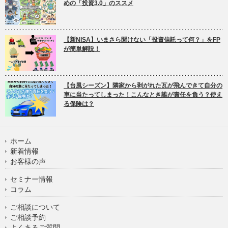
めの「投資3.0」のススメ
【新NISA】いまさら聞けない「投資信託って何？」をFP
が簡単解説！
【台風シーズン】隣家から剥がれた瓦が飛んできて自分の
車に当たってしまった！こんなとき誰が責任を負う？使え
る保険は？
ホーム
新着情報
お客様の声
セミナー情報
コラム
ご相談について
ご相談予約
よくあるご質問