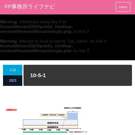
FP事務所ライフナビ
menu
Warning
: Undefined array key 0 in
/home/lifenavi2024/public_html/wp-
content/themes/lifenavi/single.php
on line
7
Warning
: Attempt to read property "cat_name" on null in
/home/lifenavi2024/public_html/wp-
content/themes/lifenavi/single.php
on line
7
3.16
10-5-1
2023