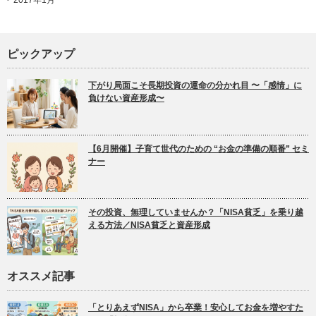
2017年1月
ピックアップ
下がり局面こそ長期投資の運命の分かれ目 〜「感情」に
負けない資産形成〜
【6月開催】子育て世代のための “お金の準備の順番” セミ
ナー
その投資、無理していませんか？「NISA貧乏」を乗り越
える方法／NISA貧乏と資産形成
オススメ記事
「とりあえずNISA」から卒業！安心してお金を増やすた