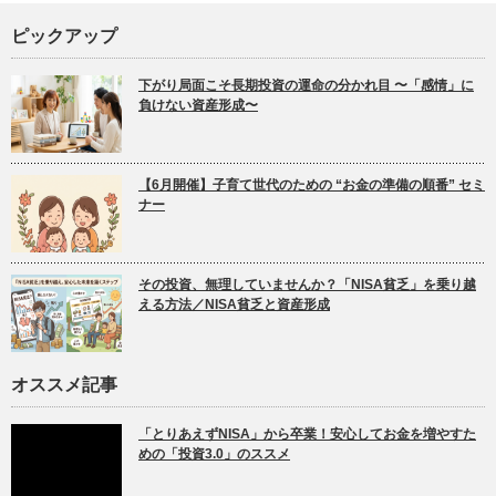
ピックアップ
下がり局面こそ長期投資の運命の分かれ目 〜「感情」に
負けない資産形成〜
【6月開催】子育て世代のための “お金の準備の順番” セミ
ナー
その投資、無理していませんか？「NISA貧乏」を乗り越
える方法／NISA貧乏と資産形成
オススメ記事
「とりあえずNISA」から卒業！安心してお金を増やすた
めの「投資3.0」のススメ