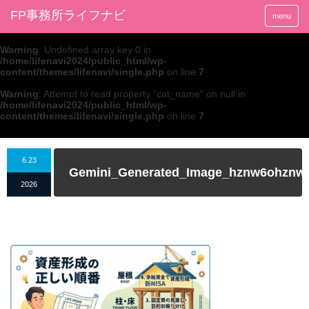
FP事務所ライフナビ
menu
Warning
: Undefined array key 0 in
/home/lifenavi2024/public_html/wp-
content/themes/lifenavi/single.php
on line
7
Warning
: Attempt to read property "cat_name" on null in
/home/lifenavi2024/public_html/wp-
content/themes/lifenavi/single.php
on line
7
6.23
Gemini_Generated_Image_hznw6ohznw
2026