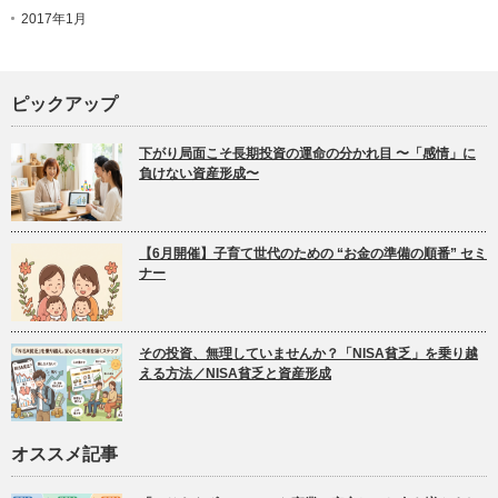
2017年1月
ピックアップ
下がり局面こそ長期投資の運命の分かれ目 〜「感情」に
負けない資産形成〜
【6月開催】子育て世代のための “お金の準備の順番” セミ
ナー
その投資、無理していませんか？「NISA貧乏」を乗り越
える方法／NISA貧乏と資産形成
オススメ記事