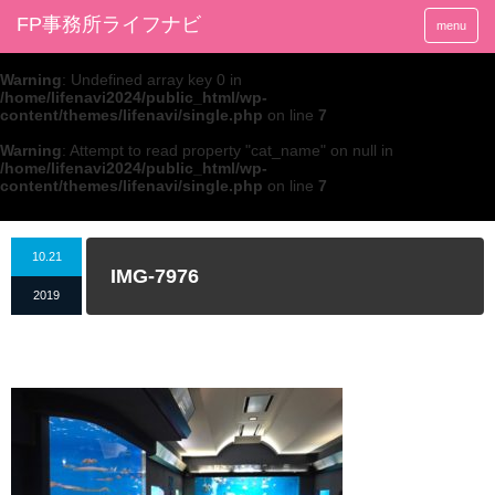
FP事務所ライフナビ
menu
Warning
: Undefined array key 0 in
/home/lifenavi2024/public_html/wp-
content/themes/lifenavi/single.php
on line
7
Warning
: Attempt to read property "cat_name" on null in
/home/lifenavi2024/public_html/wp-
content/themes/lifenavi/single.php
on line
7
10.21
IMG-7976
2019