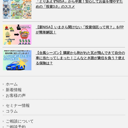
「とりあえずNISA」から卒業！安心してお金を増やすた
めの「投資3.0」のススメ
【新NISA】いまさら聞けない「投資信託って何？」をFP
が簡単解説！
【台風シーズン】隣家から剥がれた瓦が飛んできて自分の
車に当たってしまった！こんなとき誰が責任を負う？使え
る保険は？
ホーム
新着情報
お客様の声
セミナー情報
コラム
ご相談について
ご相談予約