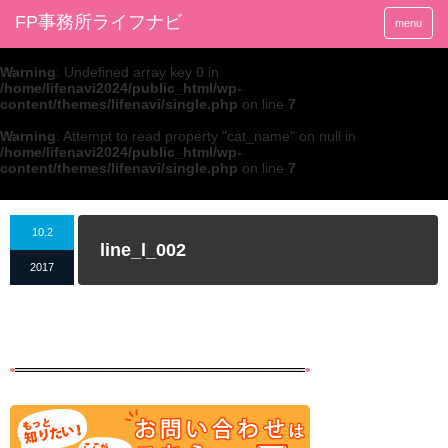
FP事務所ライフナビ
menu
Warning
: Undefined array key 0 in
/home/lifenavi2024/public_html/wp-
content/themes/lifenavi/single.php
on line
7
Warning
: Attempt to read property "cat_name" on null in
/home/lifenavi2024/public_html/wp-
content/themes/lifenavi/single.php
on line
7
10.2
line_l_002
2017