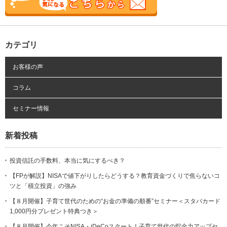
カテゴリ
お客様の声
コラム
セミナー情報
新着投稿
投資信託の手数料、本当に気にするべき？
【FPが解説】NISAで値下がりしたらどうする？教育資金づくりで焦らないコ
ツと「積立投資」の強み
【８月開催】子育て世代のための“お金の準備の順番”セミナー＜スタバカード
1,000円分プレゼント特典つき＞
【８月開催】今年こそNISA・iDeCoスタート！子育て世代の貯金力アップセ