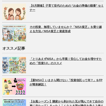
【6月開催】子育て世代のための “お金の準備の順番” セミ
ナー
その投資、無理していませんか？「NISA貧乏」を乗り越
える方法／NISA貧乏と資産形成
オススメ記事
「とりあえずNISA」から卒業！安心してお金を増やすた
めの「投資3.0」のススメ
【新NISA】いまさら聞けない「投資信託って何？」をFP
が簡単解説！
【台風シーズン】隣家から剥がれた瓦が飛んできて自分の
車に当たってしまった！こんなとき誰が責任を負う？使え