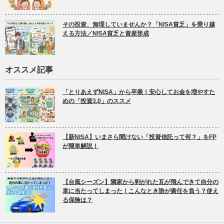
その投資、無理していませんか？「NISA貧乏」を乗り越
える方法／NISA貧乏と資産形成
オススメ記事
「とりあえずNISA」から卒業！安心してお金を増やすた
めの「投資3.0」のススメ
【新NISA】いまさら聞けない「投資信託って何？」をFP
が簡単解説！
【台風シーズン】隣家から剥がれた瓦が飛んできて自分の
車に当たってしまった！こんなとき誰が責任を負う？使え
る保険は？