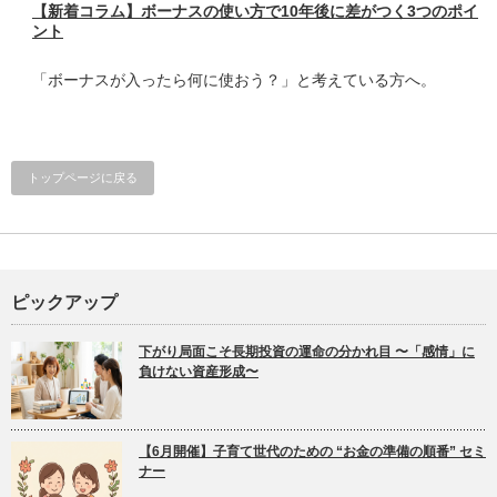
【新着コラム】ボーナスの使い方で10年後に差がつく3つのポイ
ント
「ボーナスが入ったら何に使おう？」と考えている方へ。
トップページに戻る
ピックアップ
下がり局面こそ長期投資の運命の分かれ目 〜「感情」に
負けない資産形成〜
【6月開催】子育て世代のための “お金の準備の順番” セミ
ナー