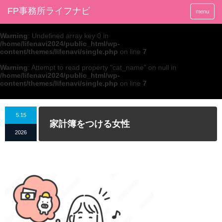
FP事務所ライフナビ
menu
Warning
: Undefined array key 0 in
/home/lifenavi2024/public_html/wp-
content/themes/lifenavi/single.php
on line
7
Warning
: Attempt to read property "cat_name" on null in
/home/lifenavi2024/public_html/wp-
content/themes/lifenavi/single.php
on line
7
5.15
家計簿をつける女性
2026