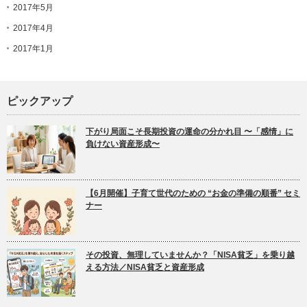
2017年5月
2017年4月
2017年1月
ピックアップ
下がり局面こそ長期投資の運命の分かれ目 〜「感情」に
負けない資産形成〜
【6月開催】子育て世代のための “お金の準備の順番” セミ
ナー
その投資、無理していませんか？「NISA貧乏」を乗り越
える方法／NISA貧乏と資産形成