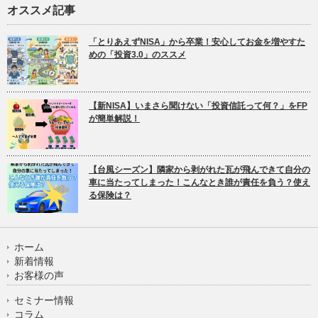
オススメ記事
「とりあえずNISA」から卒業！安心してお金を増やすた
めの「投資3.0」のススメ
【新NISA】いまさら聞けない「投資信託って何？」をFP
が簡単解説！
【台風シーズン】隣家から剥がれた瓦が飛んできて自分の
車に当たってしまった！こんなとき誰が責任を負う？使え
る保険は？
ホーム
新着情報
お客様の声
セミナー情報
コラム