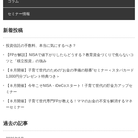
コラム
セミナー情報
新着投稿
投資信託の手数料、本当に気にするべき？
【FPが解説】NISAで値下がりしたらどうする？教育資金づくりで焦らないコ
ツと「積立投資」の強み
【８月開催】子育て世代のための“お金の準備の順番”セミナー＜スタバカード
1,000円分プレゼント特典つき＞
【８月開催】今年こそNISA・iDeCoスタート！子育て世代の貯金力アップセ
ミナー
【８月開催】子育て世代専門FPが教える！ママのお金の不安を解消するマネ
ーセミナー
過去の記事