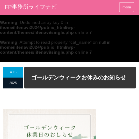
FP事務所ライフナビ
menu
Warning
: Undefined array key 0 in
/home/lifenavi2024/public_html/wp-
content/themes/lifenavi/single.php
on line
7
Warning
: Attempt to read property "cat_name" on null in
/home/lifenavi2024/public_html/wp-
content/themes/lifenavi/single.php
on line
7
4.15
ゴールデンウィークお休みのお知らせ
2025