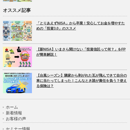
オススメ記事
「とりあえずNISA」から卒業！安心してお金を増やすた
めの「投資3.0」のススメ
【新NISA】いまさら聞けない「投資信託って何？」をFP
が簡単解説！
【台風シーズン】隣家から剥がれた瓦が飛んできて自分の
車に当たってしまった！こんなとき誰が責任を負う？使え
る保険は？
ホーム
新着情報
お客様の声
セミナー情報