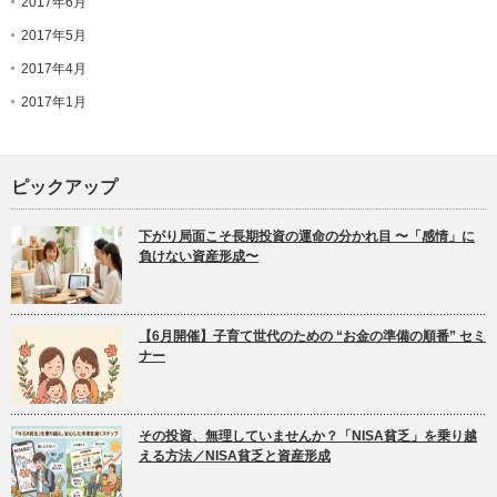
2017年6月
2017年5月
2017年4月
2017年1月
ピックアップ
下がり局面こそ長期投資の運命の分かれ目 〜「感情」に
負けない資産形成〜
【6月開催】子育て世代のための “お金の準備の順番” セミ
ナー
その投資、無理していませんか？「NISA貧乏」を乗り越
える方法／NISA貧乏と資産形成