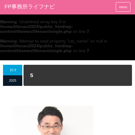
FP事務所ライフナビ
menu
Warning
: Undefined array key 0 in
/home/lifenavi2024/public_html/wp-
content/themes/lifenavi/single.php
on line
7
Warning
: Attempt to read property "cat_name" on null in
/home/lifenavi2024/public_html/wp-
content/themes/lifenavi/single.php
on line
7
10.3
5
2025