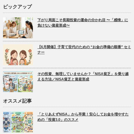
ピックアップ
下がり局面こそ長期投資の運命の分かれ目 〜「感情」に
負けない資産形成〜
【6月開催】子育て世代のための “お金の準備の順番” セミ
ナー
その投資、無理していませんか？「NISA貧乏」を乗り越
える方法／NISA貧乏と資産形成
オススメ記事
「とりあえずNISA」から卒業！安心してお金を増やすた
めの「投資3.0」のススメ