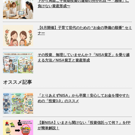
下がり局面こそ長期投資の運命の分かれ目 〜「感情」に
負けない資産形成〜
【6月開催】子育て世代のための “お金の準備の順番” セミ
ナー
その投資、無理していませんか？「NISA貧乏」を乗り越
える方法／NISA貧乏と資産形成
オススメ記事
「とりあえずNISA」から卒業！安心してお金を増やすた
めの「投資3.0」のススメ
【新NISA】いまさら聞けない「投資信託って何？」をFP
が簡単解説！