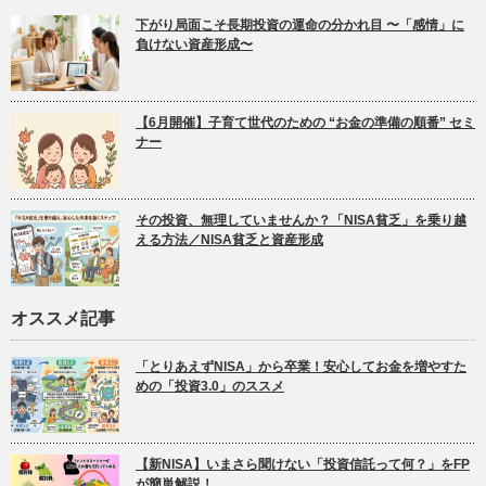
下がり局面こそ長期投資の運命の分かれ目 〜「感情」に
負けない資産形成〜
【6月開催】子育て世代のための “お金の準備の順番” セミ
ナー
その投資、無理していませんか？「NISA貧乏」を乗り越
える方法／NISA貧乏と資産形成
オススメ記事
「とりあえずNISA」から卒業！安心してお金を増やすた
めの「投資3.0」のススメ
【新NISA】いまさら聞けない「投資信託って何？」をFP
が簡単解説！