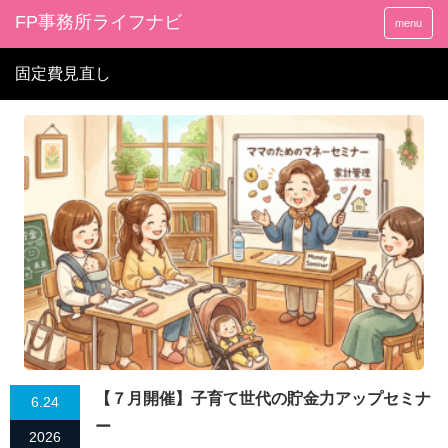
FP事務所ライフナビ
menu
固定費見直し
【７月開催】子育て世代の貯金力アップセミナ
6.24
ー
2026