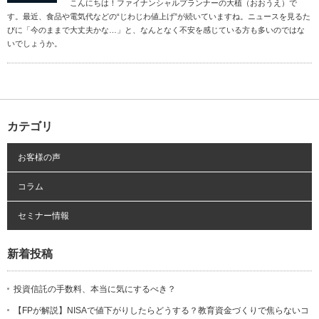
こんにちは！ファイナンシャルプランナーの大植（おおうえ）で
す。最近、食品や電気代などの“じわじわ値上げ”が続いていますね。ニュースを見るた
びに「今のままで大丈夫かな…」と、なんとなく不安を感じている方も多いのではな
いでしょうか。
カテゴリ
お客様の声
コラム
セミナー情報
新着投稿
投資信託の手数料、本当に気にするべき？
【FPが解説】NISAで値下がりしたらどうする？教育資金づくりで焦らないコ