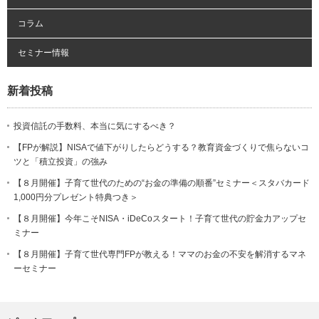
コラム
セミナー情報
新着投稿
投資信託の手数料、本当に気にするべき？
【FPが解説】NISAで値下がりしたらどうする？教育資金づくりで焦らないコ
ツと「積立投資」の強み
【８月開催】子育て世代のための“お金の準備の順番”セミナー＜スタバカード
1,000円分プレゼント特典つき＞
【８月開催】今年こそNISA・iDeCoスタート！子育て世代の貯金力アップセ
ミナー
【８月開催】子育て世代専門FPが教える！ママのお金の不安を解消するマネ
ーセミナー