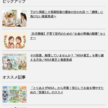
ピックアップ
下がり局面こそ長期投資の運命の分かれ目 〜「感情」に
負けない資産形成〜
【6月開催】子育て世代のための “お金の準備の順番” セミ
ナー
その投資、無理していませんか？「NISA貧乏」を乗り越
える方法／NISA貧乏と資産形成
オススメ記事
「とりあえずNISA」から卒業！安心してお金を増やすた
めの「投資3.0」のススメ