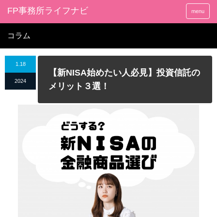
FP事務所ライフナビ
menu
コラム
1.18
【新NISA始めたい人必見】投資信託の
2024
メリット３選！