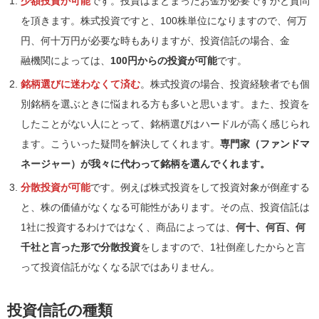
少額投資が可能
です。投資はまとまったお金が必要ですかと質問
を頂きます。株式投資ですと、100株単位になりますので、何万
円、何十万円が必要な時もありますが、投資信託の場合、金
融機関によっては、
100円からの投資が可能
です。
銘柄選びに迷わなくて済む
。株式投資の場合、投資経験者でも個
別銘柄を選ぶときに悩まれる方も多いと思います。また、投資を
したことがない人にとって、銘柄選びはハードルが高く感じられ
ます。こういった疑問を解決してくれます。
専門家（ファンドマ
ネージャー）が我々に代わって銘柄を選んでくれます。
分散投資が可能
です。例えば株式投資をして投資対象が倒産する
と、株の価値がなくなる可能性があります。その点、投資信託は
1社に投資するわけではなく、商品によっては、
何十、何百、何
千社と言った形で分散投資
をしますので、1社倒産したからと言
って投資信託がなくなる訳ではありません。
投資信託の種類