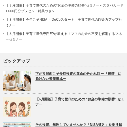
【８月開催】子育て世代のための“お金の準備の順番”セミナー＜スタバカード
1,000円分プレゼント特典つき＞
【８月開催】今年こそNISA・iDeCoスタート！子育て世代の貯金力アップセ
ミナー
【８月開催】子育て世代専門FPが教える！ママのお金の不安を解消するマネ
ーセミナー
ピックアップ
下がり局面こそ長期投資の運命の分かれ目 〜「感情」に
負けない資産形成〜
【6月開催】子育て世代のための “お金の準備の順番” セミ
ナー
その投資、無理していませんか？「NISA貧乏」を乗り越