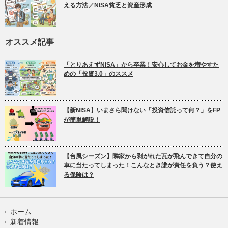
える方法／NISA貧乏と資産形成
オススメ記事
「とりあえずNISA」から卒業！安心してお金を増やすた
めの「投資3.0」のススメ
【新NISA】いまさら聞けない「投資信託って何？」をFP
が簡単解説！
【台風シーズン】隣家から剥がれた瓦が飛んできて自分の
車に当たってしまった！こんなとき誰が責任を負う？使え
る保険は？
ホーム
新着情報