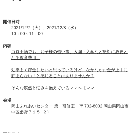
開催日時
2021/12/7（火）、2021/12/8（水）
10：00～11：00
内容
コロナ禍でも、お子様の習い事、入園・入学など絶対に必要と
なる教育費用。
効率よく貯金したいと思っているけど、なかなかお金が上手に
貯まらない！と感じることはありませんか？
そんな漠然と悩みを抱えているママへ【ママ
会場
岡山ふれあいセンター 第一研修室 （〒702-8002 岡山県岡山市
中区桑野７１５−２）