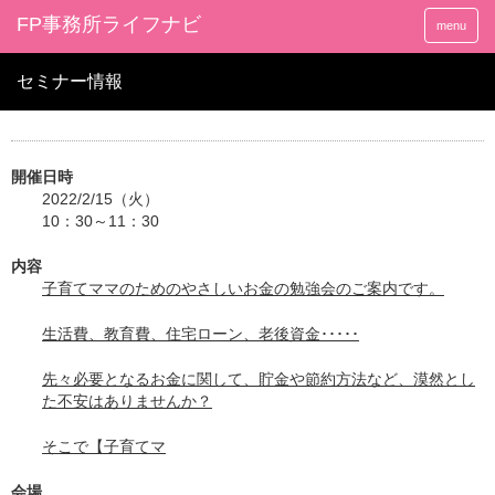
FP事務所ライフナビ
menu
セミナー情報
開催日時
2022/2/15（火）
10：30～11：30
内容
子育てママのためのやさしいお金の勉強会のご案内です。
生活費、教育費、住宅ローン、老後資金･････
先々必要となるお金に関して、貯金や節約方法など、漠然とし
た不安はありませんか？
そこで【子育てマ
会場