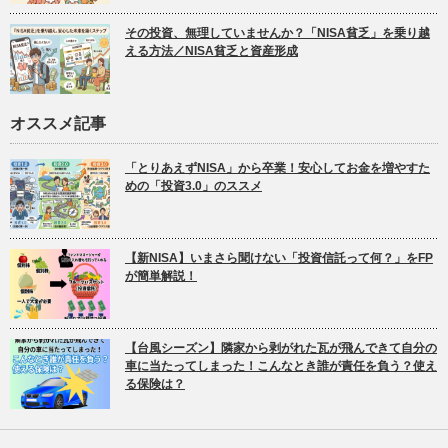
その投資、無理していませんか？「NISA貧乏」を乗り越
える方法／NISA貧乏と資産形成
オススメ記事
「とりあえずNISA」から卒業！安心してお金を増やすた
めの「投資3.0」のススメ
【新NISA】いまさら聞けない「投資信託って何？」をFP
が簡単解説！
【台風シーズン】隣家から剥がれた瓦が飛んできて自分の
車に当たってしまった！こんなとき誰が責任を負う？使え
る保険は？