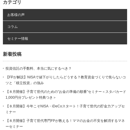
カテゴリ
お客様の声
コラム
セミナー情報
新着投稿
投資信託の手数料、本当に気にするべき？
【FPが解説】NISAで値下がりしたらどうする？教育資金づくりで焦らないコ
ツと「積立投資」の強み
【８月開催】子育て世代のための“お金の準備の順番”セミナー＜スタバカード
1,000円分プレゼント特典つき＞
【８月開催】今年こそNISA・iDeCoスタート！子育て世代の貯金力アップセ
ミナー
【８月開催】子育て世代専門FPが教える！ママのお金の不安を解消するマネ
ーセミナー