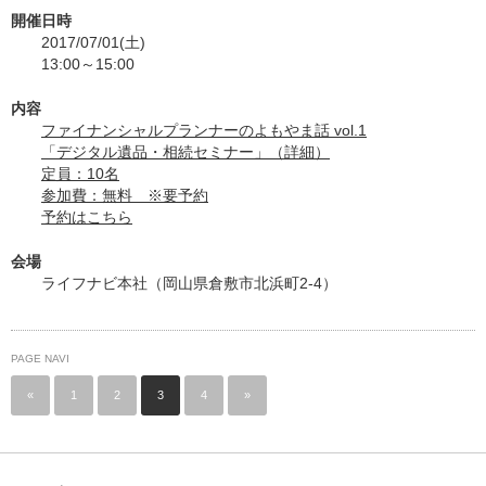
開催日時
2017/07/01(土)
13:00～15:00
内容
ファイナンシャルプランナーのよもやま話 vol.1
「デジタル遺品・相続セミナー」（詳細）
定員：10名
参加費：無料 ※要予約
予約はこちら
会場
ライフナビ本社（岡山県倉敷市北浜町2-4）
PAGE NAVI
«
1
2
3
4
»