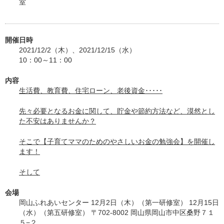
室
開催日時
2021/12/2（木）、2021/12/15（水）
10：00～11：00
内容
生活費、教育費、住宅ローン、老後資金･････
先々必要となるお金に関して、貯金や節約方法など、漠然とし
た不安はありませんか？
そこで【子育てママのためのやさしいお金の勉強会】を開催し
ます！
そして
会場
岡山ふれあいセンター 12月2日（木）（第一研修室） 12月15日
（水）（第五研修室） 〒702-8002 岡山県岡山市中区桑野７１
５−２