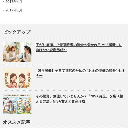
2017年4月
2017年1月
ピックアップ
下がり局面こそ長期投資の運命の分かれ目 〜「感情」に
負けない資産形成〜
【6月開催】子育て世代のための “お金の準備の順番” セミ
ナー
その投資、無理していませんか？「NISA貧乏」を乗り越
える方法／NISA貧乏と資産形成
オススメ記事