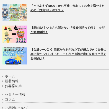
「とりあえずNISA」から卒業！安心してお金を増やすた
めの「投資3.0」のススメ
【新NISA】いまさら聞けない「投資信託って何？」をFP
が簡単解説！
【台風シーズン】隣家から剥がれた瓦が飛んできて自分の
車に当たってしまった！こんなとき誰が責任を負う？使え
る保険は？
ホーム
新着情報
お客様の声
セミナー情報
コラム
ご相談について